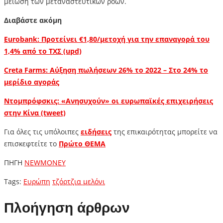
μείωση των μεταναστευτικών ροών.
Διαβάστε ακόμη
Eurobank: Προτείνει €1,80/μετοχή για την επαναγορά του
1,4% από το ΤΧΣ (upd)
Creta Farms: Αύξηση πωλήσεων 26% το 2022 – Στο 24% το
μερίδιο αγοράς
Ντομπρόφσκις: «Ανησυχούν» οι ευρωπαϊκές επιχειρήσεις
στην Κίνα (tweet)
Για όλες τις υπόλοιπες
ειδήσεις
της επικαιρότητας μπορείτε να
επισκεφτείτε το
Πρώτο ΘΕΜΑ
ΠΗΓΗ
NEWMONEY
Tags:
Ευρώπη
τζόρτζια μελόνι
Πλοήγηση άρθρων