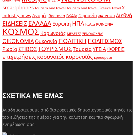
Greek news
smartphones
X
tourism and travel
tourism and travel Greece
travel
Διεθνή
Αγορές
Industry news
Γερμανία
Βρετανία
Γαλλία
ΔΙΑΤΡΟΦΗ
ΕΛΛΑΔΑ
ΕΙΔΗΣΕΙΣ
ΗΠΑ
Ευρώπη
ΚΟΙΝΩΝΙΑ
Ιταλία
ΚΟΣΜΟΣ
Κορωνοϊός
ΜΕΛΕΤΕΣ
ΞΕΝΟΔΟΧΕΙΑ"
ΠΟΛΙΤΙΚΗ
ΠΟΛΙΤΙΣΜΟΣ
ΟΙΚΟΝΟΜΙΑ
Ουκρανία
ΤΟΥΡΙΣΜΟΣ
Ρωσία
ΣΤΙΒΟΣ
ΥΓΕΙΑ
Τουρκία
ΦΟΡΕΙΣ
κοροναϊός
επιχειρήσεις
κορονοϊός
κρούσματα
ΣΧΕΤΙΚΑ ΜΕ ΕΜΑΣ
Αναδημοσιεύουμε από διαφορετικές δημοσιογραφικές πηγές τις
top ειδήσεις της ημέρας για την καλύτερη και πιο σφαιρική
ενημέρωση σας.