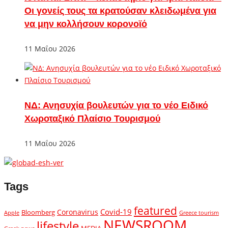
Οι γονείς τους τα κρατούσαν κλειδωμένα για
να μην κολλήσουν κορονοϊό
11 Μαΐου 2026
ΝΔ: Ανησυχία βουλευτών για το νέο Ειδικό
Χωροταξικό Πλαίσιο Τουρισμού
11 Μαΐου 2026
Tags
featured
Covid-19
Coronavirus
Bloomberg
Apple
Greece tourism
NEWSROOM
lifestyle
MEDIA