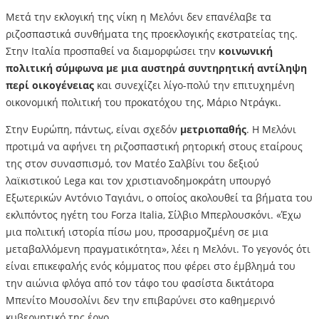
Μετά την εκλογική της νίκη η Μελόνι δεν επανέλαβε τα
ριζοσπαστικά συνθήματα της προεκλογικής εκστρατείας της.
Στην Ιταλία προσπαθεί να διαμορφώσει την
κοινωνική
πολιτική σύμφωνα με μια αυστηρά συντηρητική αντίληψη
περί οικογένειας
και συνεχίζει λίγο-πολύ την επιτυχημένη
οικονομική πολιτική του προκατόχου της, Μάριο Ντράγκι.
Στην Ευρώπη, πάντως, είναι σχεδόν
μετριοπαθής
. Η Μελόνι
προτιμά να αφήνει τη ριζοσπαστική ρητορική στους εταίρους
της στον συνασπισμό, τον Ματέο Σαλβίνι του δεξιού
λαϊκιστικού Lega και τον χριστιανοδημοκράτη υπουργό
Εξωτερικών Αντόνιο Ταγιάνι, ο οποίος ακολουθεί τα βήματα του
εκλιπόντος ηγέτη του Forza Italia, Σίλβιο Μπερλουσκόνι. «Έχω
μια πολιτική ιστορία πίσω μου, προσαρμοζμένη σε μια
μεταβαλλόμενη πραγματικότητα», λέει η Μελόνι. Το γεγονός ότι
είναι επικεφαλής ενός κόμματος που φέρει στο έμβλημά του
την αιώνια φλόγα από τον τάφο του φασίστα δικτάτορα
Μπενίτο Μουσολίνι δεν την επιβαρύνει στο καθημερινό
κυβερνητικό της έργο.