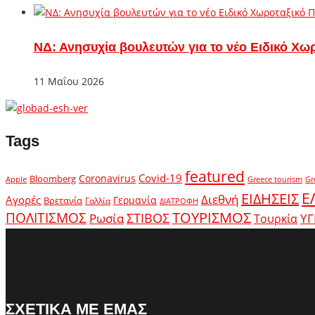
ΝΔ: Ανησυχία βουλευτών για το νέο Ειδικό Χω
11 Μαΐου 2026
Tags
featured
Covid-19
Coronavirus
Bloomberg
Apple
Greece tourism
Gr
Ε
ΕΙΔΗΣΕΙΣ
Διεθνή
Αγορές
Γερμανία
Βρετανία
Γαλλία
ΔΙΑΤΡΟΦΗ
ΤΟΥΡΙΣΜΟΣ
ΠΟΛΙΤΙΣΜΟΣ
Ρωσία
ΣΤΙΒΟΣ
ΥΓ
Τουρκία
ΣΧΕΤΙΚΑ ΜΕ ΕΜΑΣ