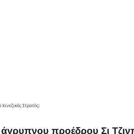
άγρυπνου προέδρου Σι Τζινπί