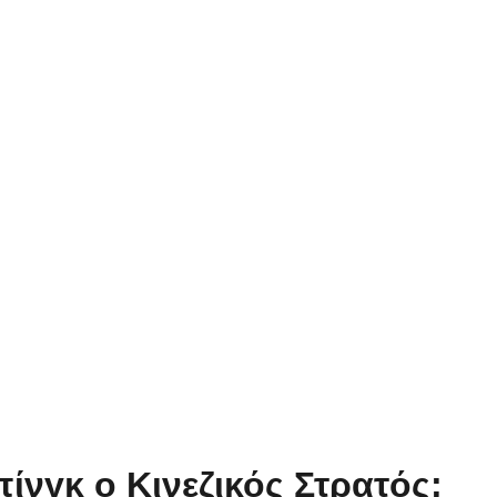
νγκ ο Κινεζικός Στρατός;