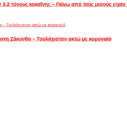
αν 3,2 τόνους κοκαΐνης – Πάνω από τους μισούς είχ
στη Ζάκυνθο – Τουλάχιστον οκτώ με κοροναϊό