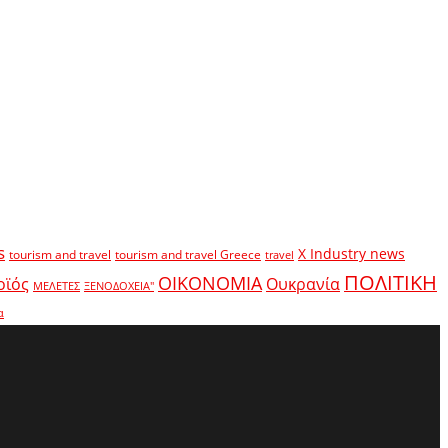
s
X Industry news
tourism and travel
tourism and travel Greece
travel
ΠΟΛΙΤΙΚΗ
ΟΙΚΟΝΟΜΙΑ
οϊός
Ουκρανία
ΜΕΛΕΤΕΣ
ΞΕΝΟΔΟΧΕΙΑ"
α