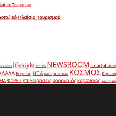
ροταξικό Πλαίσιο Τουρισμού
NEWSROOM
lifestyle
smartphone
MEDIA
eek news
ΚΟΣΜΟΣ
ΛΛΑΔΑ
ΗΠΑ
Ευρώπη
Κορων
ΚΟΙΝΩΝΙΑ
Ιταλία
κοροναϊός
επιχειρήσεις
κορονοϊός
ΕΙΑ
ΦΟΡΕΙΣ
κρούσματ