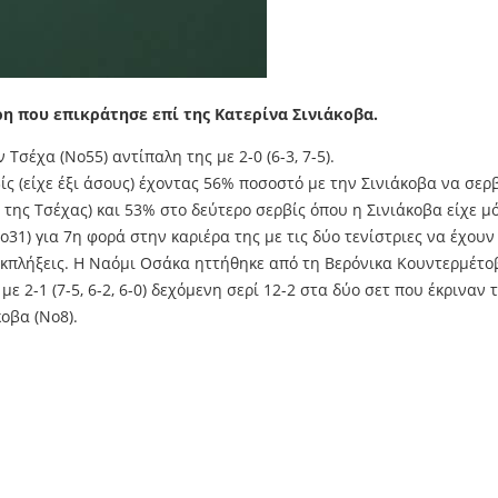
ρη που επικράτησε επί της Κατερίνα Σινιάκοβα.
Τσέχα (Νο55) αντίπαλη της με 2-0 (6-3, 7-5).
ίς (είχε έξι άσους) έχοντας 56% ποσοστό με την Σινιάκοβα να σερ
% της Τσέχας) και 53% στο δεύτερο σερβίς όπου η Σινιάκοβα είχε μ
31) για 7η φορά στην καριέρα της με τις δύο τενίστριες να έχουν 
πλήξεις. Η Ναόμι Οσάκα ηττήθηκε από τη Βερόνικα Κουντερμέτοβα 
ε 2-1 (7-5, 6-2, 6-0) δεχόμενη σερί 12-2 στα δύο σετ που έκριν
κοβα (Νο8).