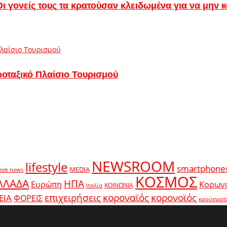
– Οι γονείς τους τα κρατούσαν κλειδωμένα για να μην
ροταξικό Πλαίσιο Τουρισμού
NEWSROOM
lifestyle
smartphone
MEDIA
eek news
ΚΟΣΜΟΣ
ΛΛΑΔΑ
ΗΠΑ
Ευρώπη
Κορων
ΚΟΙΝΩΝΙΑ
Ιταλία
κοροναϊός
επιχειρήσεις
κορονοϊός
ΕΙΑ
ΦΟΡΕΙΣ
κρούσματ