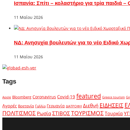
Ισπανία: Σπίτι – κολαστήριο για τρία παιδιά 
11 Μαΐου 2026
ΝΔ: Ανησυχία βουλευτών για το νέο Ειδικό Χω
11 Μαΐου 2026
Tags
featured
Covid-19
Coronavirus
Bloomberg
Apple
Greece tourism
Gr
Ε
ΕΙΔΗΣΕΙΣ
Διεθνή
Αγορές
Γερμανία
Βρετανία
Γαλλία
ΔΙΑΤΡΟΦΗ
ΤΟΥΡΙΣΜΟΣ
ΠΟΛΙΤΙΣΜΟΣ
Ρωσία
ΣΤΙΒΟΣ
ΥΓ
Τουρκία