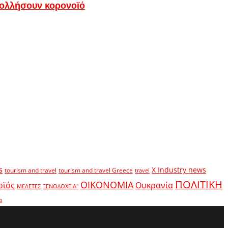
 κολλήσουν κορονοϊό
s
X Industry news
tourism and travel
tourism and travel Greece
travel
ΠΟΛΙΤΙΚΗ
ΟΙΚΟΝΟΜΙΑ
οϊός
Ουκρανία
ΜΕΛΕΤΕΣ
ΞΕΝΟΔΟΧΕΙΑ"
α