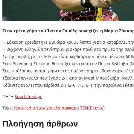
Στον τρίτο γύρο του Ίντιαν Γουέλς συνεχίζει η Μαρία Σάκκα
Η Σάκκαρη χρειάστηκε μία ώρα και 35 λεπτά για να καταβάλει την 
Η 26χρονη Ελληνίδα τενίστρια, ρίσκαρε πολύ στο πρώτο της σερβ
1ο της σερβίς με το 76% να είναι κερδισμένοι πόντοι (έναντι 60
Στον 3ο γύρο η Σάκκαρη θα παίξει κόντρα στην Πέτρα Κβίτοβα (Νο
Στις υπόλοιπες αναμετρήσεις της ημέρας σημειώθηκαν αρκετές εκ
Τζέσικα Πεγκούλα που έχασε 2-1 από τη Μαρί Μπούζκοβα (Νο97) μ
Κόβινιτς (Νο71) που κέρδισε 2-1 (2-6, 7-5, 6-4) την Καρολίνα Πλίσ
ΠΗΓΗ
Sportsfeed.gr
Tags:
featured
ιντιαν γουελσ
σακκαρη
ΤΕΝΙΣ
τενις]
Πλοήγηση άρθρων