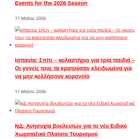
Events for the 2026 Season
11 Μαΐου 2026
Ισπανία: Σπίτι – κολαστήριο για τρία παιδιά –
Οι γονείς τους τα κρατούσαν κλειδωμένα για
να μην κολλήσουν κορονοϊό
11 Μαΐου 2026
ΝΔ: Ανησυχία βουλευτών για το νέο Ειδικό
Χωροταξικό Πλαίσιο Τουρισμού