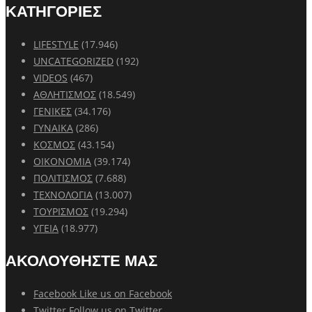
ΚΑΤΗΓΟΡΙΕΣ
LIFESTYLE
(17.946)
UNCATEGORIZED
(192)
VIDEOS
(467)
ΑΘΛΗΤΙΣΜΟΣ
(18.549)
ΓΕΝΙΚΕΣ
(34.176)
ΓΥΝΑΙΚΑ
(286)
ΚΟΣΜΟΣ
(43.154)
ΟΙΚΟΝΟΜΙΑ
(39.174)
ΠΟΛΙΤΙΣΜΟΣ
(7.688)
ΤΕΧΝΟΛΟΓΙΑ
(13.007)
ΤΟΥΡΙΣΜΟΣ
(19.294)
ΥΓΕΙΑ
(18.977)
ΑΚΟΛΟΥΘΗΣΤΕ ΜΑΣ
Facebook
Like us on Facebook
Twitter
Follow us on Twitter