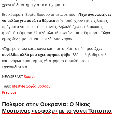
χρονικό διάστημα για το ατύχημα της.
Ειδικότερα, η Σοφία Βόσσου σημείωσε πως: «
Έχω αγανακτήσει
να μιλάω για αυτά τα θέματα
διότι υπάρχουν τρεις χιλιάδες
πράγματα να με ρωτήσει κανείς. Δηλαδή έχω πει διακόσιες
φορές ότι έφτασα 37 κιλά, κλπ, κλπ. Φτάνει πια! Έφτασα… Τώρα
όμως δεν είμαι, είμαι 58 κιλά. Μια χαρά».
«Σήμερα τρώω και… κάνω και δίαιτα! Και το πόδι μου
έχει
συνέλθει αλλά μου έχει αφήσει φόβο.
Βλέπω δηλαδή σκαλί
και αναρωτιέμαι μήπως γλιστρήσω» συμπλήρωσε η
τραγουδίστρια.
NEWSBEAST
Source
Tags:
lifestyle
Σοφία Βόσσου
Πλοήγηση
Previous
Previous
post:
άρθρων
Πόλεμος στην Ουκρανία: Ο Νίκος
Μουτσινάς «έσφαξε» με το γάντι Τσιτσιπά