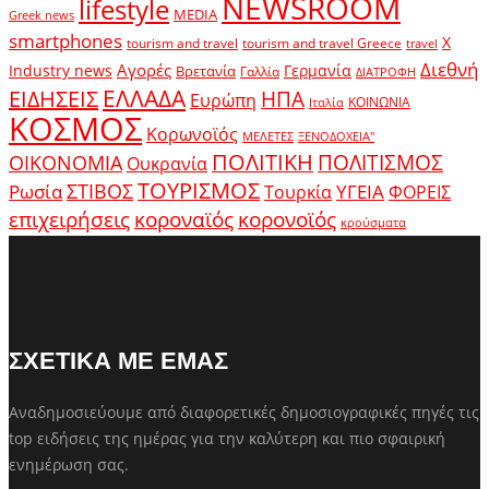
NEWSROOM
lifestyle
MEDIA
Greek news
smartphones
X
tourism and travel
tourism and travel Greece
travel
Διεθνή
Αγορές
Industry news
Γερμανία
Βρετανία
Γαλλία
ΔΙΑΤΡΟΦΗ
ΕΛΛΑΔΑ
ΕΙΔΗΣΕΙΣ
ΗΠΑ
Ευρώπη
ΚΟΙΝΩΝΙΑ
Ιταλία
ΚΟΣΜΟΣ
Κορωνοϊός
ΜΕΛΕΤΕΣ
ΞΕΝΟΔΟΧΕΙΑ"
ΠΟΛΙΤΙΚΗ
ΠΟΛΙΤΙΣΜΟΣ
ΟΙΚΟΝΟΜΙΑ
Ουκρανία
ΤΟΥΡΙΣΜΟΣ
Ρωσία
ΣΤΙΒΟΣ
ΥΓΕΙΑ
Τουρκία
ΦΟΡΕΙΣ
κοροναϊός
επιχειρήσεις
κορονοϊός
κρούσματα
ΣΧΕΤΙΚΑ ΜΕ ΕΜΑΣ
Αναδημοσιεύουμε από διαφορετικές δημοσιογραφικές πηγές τις
top ειδήσεις της ημέρας για την καλύτερη και πιο σφαιρική
ενημέρωση σας.