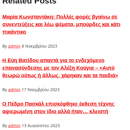
Related Posts
Μαρία Κωνσταντάκη: Πολλές φορές βγαίνω σε
συνεντεύξεις και λέω ψέματα, μπούρδες και κάτι
πικάντικο
By
admin
8 Νοεμβρίου 2023
Η Εύη Βατίδου απαντά για το ενδεχόμενο
επανασύνδεσης με τον Αλέξη Κούγια – «Αυτό
θεωρώ ούτως ή άλλως, χάρηκαν και τα παιδιά»
By
admin
17 Νοεμβρίου 2023
Ο Πέδρο Πασκάλ επισκέφθηκε έκθεση τέχνης
αφιερωμένη στον ίδιο αλλά ήταν… κλειστή
By
admin
13 Αυγούστου 2023