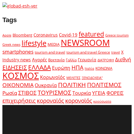
Tags
featured
Covid-19
Coronavirus
Bloomberg
Apple
Greece tourism
NEWSROOM
lifestyle
MEDIA
Greek news
smartphones
X
tourism and travel
tourism and travel Greece
travel
Διεθνή
Αγορές
Industry news
Γερμανία
Βρετανία
Γαλλία
ΔΙΑΤΡΟΦΗ
ΕΛΛΑΔΑ
ΕΙΔΗΣΕΙΣ
ΗΠΑ
Ευρώπη
ΚΟΙΝΩΝΙΑ
Ιταλία
ΚΟΣΜΟΣ
Κορωνοϊός
ΜΕΛΕΤΕΣ
ΞΕΝΟΔΟΧΕΙΑ"
ΠΟΛΙΤΙΚΗ
ΠΟΛΙΤΙΣΜΟΣ
ΟΙΚΟΝΟΜΙΑ
Ουκρανία
ΤΟΥΡΙΣΜΟΣ
Ρωσία
ΣΤΙΒΟΣ
ΥΓΕΙΑ
Τουρκία
ΦΟΡΕΙΣ
κοροναϊός
επιχειρήσεις
κορονοϊός
κρούσματα