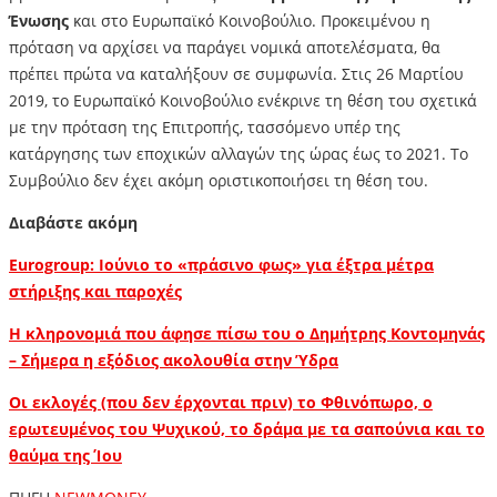
Ένωσης
και στο Ευρωπαϊκό Κοινοβούλιο. Προκειμένου η
πρόταση να αρχίσει να παράγει νομικά αποτελέσματα, θα
πρέπει πρώτα να καταλήξουν σε συμφωνία. Στις 26 Μαρτίου
2019, το Ευρωπαϊκό Κοινοβούλιο ενέκρινε τη θέση του σχετικά
με την πρόταση της Επιτροπής, τασσόμενο υπέρ της
κατάργησης των εποχικών αλλαγών της ώρας έως το 2021. Το
Συμβούλιο δεν έχει ακόμη οριστικοποιήσει τη θέση του.
Διαβάστε ακόμη
Eurogroup: Ιούνιο το «πράσινο φως» για έξτρα μέτρα
στήριξης και παροχές
Η κληρονομιά που άφησε πίσω του o Δημήτρης Κοντομηνάς
– Σήμερα η εξόδιος ακολουθία στην Ύδρα
Οι εκλογές (που δεν έρχονται πριν) το Φθινόπωρο, ο
ερωτευμένος του Ψυχικού, το δράμα με τα σαπούνια και το
θαύμα της Ίου