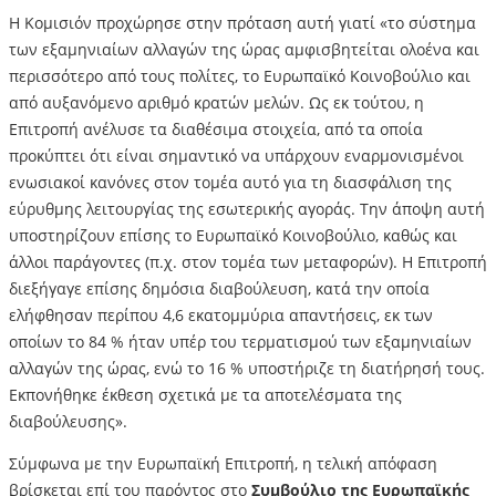
Η Κομισιόν προχώρησε στην πρόταση αυτή γιατί «το σύστημα
των εξαμηνιαίων αλλαγών της ώρας αμφισβητείται ολοένα και
περισσότερο από τους πολίτες, το Ευρωπαϊκό Κοινοβούλιο και
από αυξανόμενο αριθμό κρατών μελών. Ως εκ τούτου, η
Επιτροπή ανέλυσε τα διαθέσιμα στοιχεία, από τα οποία
προκύπτει ότι είναι σημαντικό να υπάρχουν εναρμονισμένοι
ενωσιακοί κανόνες στον τομέα αυτό για τη διασφάλιση της
εύρυθμης λειτουργίας της εσωτερικής αγοράς. Την άποψη αυτή
υποστηρίζουν επίσης το Ευρωπαϊκό Κοινοβούλιο, καθώς και
άλλοι παράγοντες (π.χ. στον τομέα των μεταφορών). Η Επιτροπή
διεξήγαγε επίσης δημόσια διαβούλευση, κατά την οποία
ελήφθησαν περίπου 4,6 εκατομμύρια απαντήσεις, εκ των
οποίων το 84 % ήταν υπέρ του τερματισμού των εξαμηνιαίων
αλλαγών της ώρας, ενώ το 16 % υποστήριζε τη διατήρησή τους.
Εκπονήθηκε έκθεση σχετικά με τα αποτελέσματα της
διαβούλευσης».
Σύμφωνα με την Ευρωπαϊκή Επιτροπή, η τελική απόφαση
βρίσκεται επί του παρόντος στο
Συμβούλιο της Ευρωπαϊκής