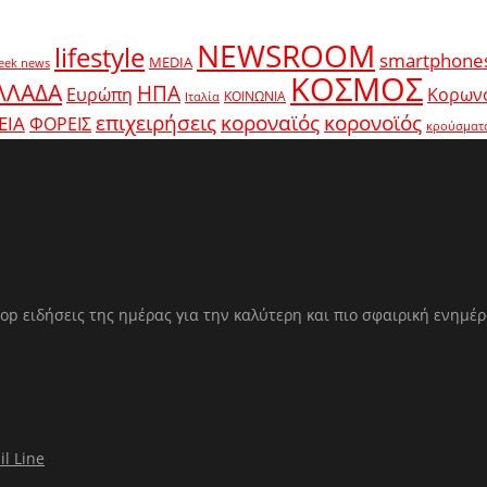
NEWSROOM
lifestyle
smartphone
MEDIA
eek news
ΚΟΣΜΟΣ
ΛΛΑΔΑ
ΗΠΑ
Ευρώπη
Κορων
ΚΟΙΝΩΝΙΑ
Ιταλία
κοροναϊός
επιχειρήσεις
κορονοϊός
ΕΙΑ
ΦΟΡΕΙΣ
κρούσματ
op ειδήσεις της ημέρας για την καλύτερη και πιο σφαιρική ενημέ