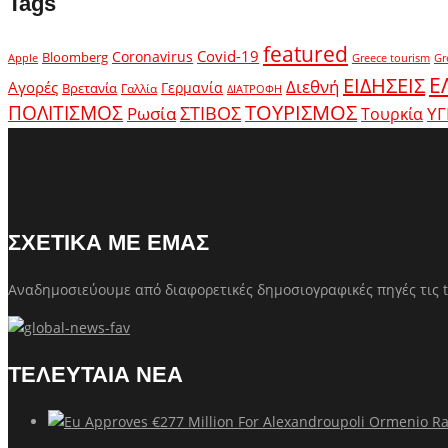
Tags
featured
Covid-19
Coronavirus
Bloomberg
Apple
Greece tourism
Gr
Ε
ΕΙΔΗΣΕΙΣ
Διεθνή
Αγορές
Γερμανία
Βρετανία
Γαλλία
ΔΙΑΤΡΟΦΗ
ΤΟΥΡΙΣΜΟΣ
ΠΟΛΙΤΙΣΜΟΣ
Ρωσία
ΣΤΙΒΟΣ
ΥΓ
Τουρκία
ΣΧΕΤΙΚΑ ΜΕ ΕΜΑΣ
Αναδημοσιεύουμε από διαφορετικές δημοσιογραφικές πηγές τις t
ΤΕΛΕΥΤΑΙΑ ΝΕΑ