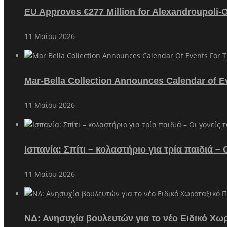
EU Approves €277 Million for Alexandroupoli-
11 Μαΐου 2026
Mar-Bella Collection Announces Calendar of E
11 Μαΐου 2026
Ισπανία: Σπίτι – κολαστήριο για τρία παιδιά 
11 Μαΐου 2026
ΝΔ: Ανησυχία βουλευτών για το νέο Ειδικό Χω