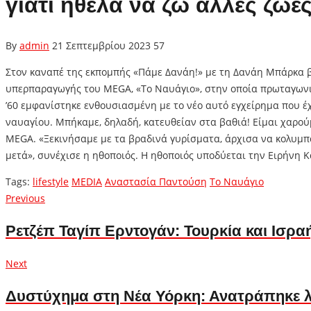
γιατί ήθελα να ζω άλλες ζωέ
By
admin
21 Σεπτεμβρίου 2023
57
Στον καναπέ της εκπομπής «Πάμε Δανάη!» με τη Δανάη Μπάρκα βρ
υπερπαραγωγής του MEGA, «Το Ναυάγιο», στην οποία πρωταγωνισ
’60 εμφανίστηκε ενθουσιασμένη με το νέο αυτό εγχείρημα που έ
ναυαγίου. Μπήκαμε, δηλαδή, κατευθείαν στα βαθιά! Είμαι χαρού
MEGA. «Ξεκινήσαμε με τα βραδινά γυρίσματα, άρχισα να κολυμ
μετά», συνέχισε η ηθοποιός. Η ηθοποιός υποδύεται την Ειρήνη 
Tags:
lifestyle
MEDIA
Αναστασία Παντούση
Το Ναυάγιο
Πλοήγηση
Previous
Previous
post:
άρθρων
Ρετζέπ Ταγίπ Ερντογάν: Τουρκία και Ισρα
Next
Next
post:
Δυστύχημα στη Νέα Υόρκη: Ανατράπηκε λ