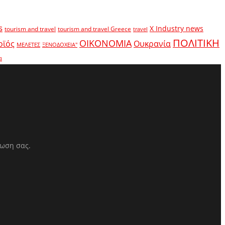
s
X Industry news
tourism and travel
tourism and travel Greece
travel
ΠΟΛΙΤΙΚΗ
ΟΙΚΟΝΟΜΙΑ
οϊός
Ουκρανία
ΜΕΛΕΤΕΣ
ΞΕΝΟΔΟΧΕΙΑ"
α
ρωση σας.