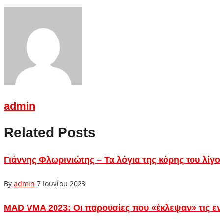
admin
Related Posts
Γιάννης Φλωρινιώτης – Τα λόγια της κόρης του λ
By
admin
7 Ιουνίου 2023
MAD VMA 2023: Οι παρουσίες που «έκλεψαν» τις εν