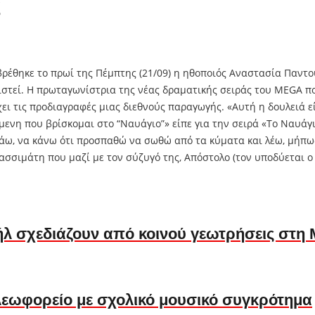
ς
έθηκε το πρωί της Πέμπτης (21/09) η ηθοποιός Αναστασία Παντού
τεί. Η πρωταγωνίστρια της νέας δραματικής σειράς του MEGA που
χει τις προδιαγραφές μιας διεθνούς παραγωγής. «Αυτή η δουλειά 
μενη που βρίσκομαι στο “Ναυάγιο”» είπε για την σειρά «Το Ναυάγι
πάω, να κάνω ότι προσπαθώ να σωθώ από τα κύματα και λέω, μήπ
Κασσιμάτη που μαζί με τον σύζυγό της, Απόστολο (τον υποδύεται
ήλ σχεδιάζουν από κοινού γεωτρήσεις στη 
εωφορείο με σχολικό μουσικό συγκρότημα