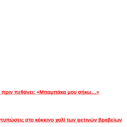
ίγο πριν πεθάνει: «Μπαμπάκα μου σήκω…»
τυπώσεις στο κόκκινο χαλί των φετινών βραβείων