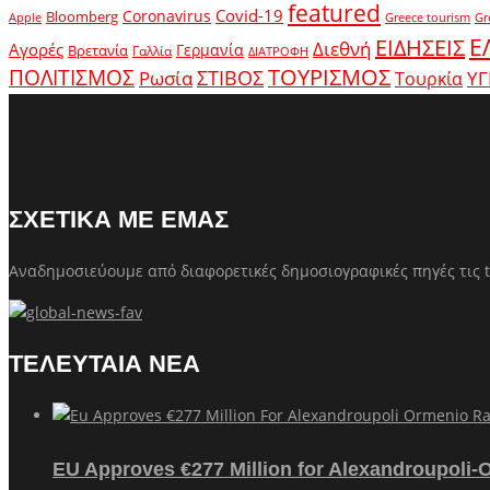
featured
Covid-19
Coronavirus
Bloomberg
Apple
Greece tourism
Gr
Ε
ΕΙΔΗΣΕΙΣ
Διεθνή
Αγορές
Γερμανία
Βρετανία
Γαλλία
ΔΙΑΤΡΟΦΗ
ΤΟΥΡΙΣΜΟΣ
ΠΟΛΙΤΙΣΜΟΣ
Ρωσία
ΣΤΙΒΟΣ
ΥΓ
Τουρκία
ΣΧΕΤΙΚΑ ΜΕ ΕΜΑΣ
Αναδημοσιεύουμε από διαφορετικές δημοσιογραφικές πηγές τις t
ΤΕΛΕΥΤΑΙΑ ΝΕΑ
EU Approves €277 Million for Alexandroupoli-