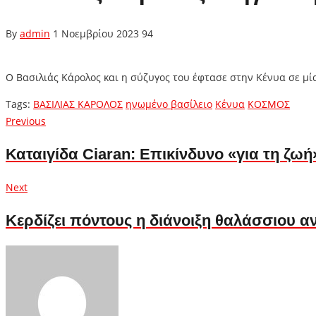
By
admin
1 Νοεμβρίου 2023
94
Ο Βασιλιάς Κάρολος και η σύζυγος του έφτασε στην Κένυα σε 
Tags:
ΒΑΣΙΛΙΑΣ ΚΑΡΟΛΟΣ
ηνωμένο βασίλειο
Κένυα
ΚΟΣΜΟΣ
Πλοήγηση
Previous
Previous
post:
άρθρων
Καταιγίδα Ciaran: Επικίνδυνο «για τη ζωή
Next
Next
post:
Κερδίζει πόντους η διάνοιξη θαλάσσιου 