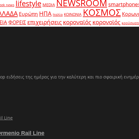
NEWSROOM
lifestyle
smartphone
MEDIA
eek news
ΚΟΣΜΟΣ
ΛΛΑΔΑ
ΗΠΑ
Ευρώπη
Κορων
ΚΟΙΝΩΝΙΑ
Ιταλία
κοροναϊός
επιχειρήσεις
κορονοϊός
ΕΙΑ
ΦΟΡΕΙΣ
κρούσματ
op ειδήσεις της ημέρας για την καλύτερη και πιο σφαιρική ενημέ
Ormenio Rail Line