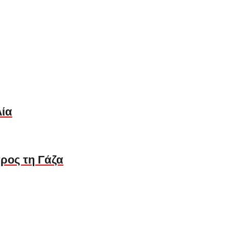
λία
ρος τη Γάζα