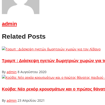
admin
Related Posts
Τραμπ : Διάσκεψη ηγετών δωρητριών χωρών για τ
By
admin
8 Αυγούστου 2020
Κούβα: Νέο ρεκόρ κρουσμάτων και ο πρώτος θάνατο
By
admin
23 Απριλίου 2021