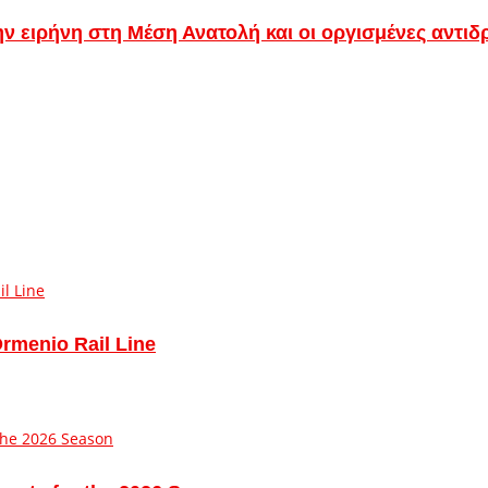
ν ειρήνη στη Μέση Ανατολή και οι οργισμένες αντιδ
Ormenio Rail Line