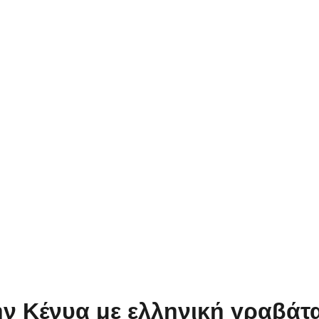
ν Κένυα με ελληνική γραβάτ