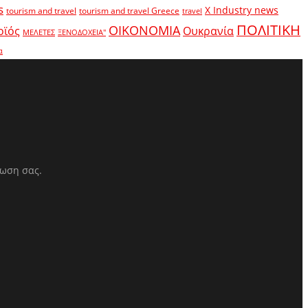
s
X Industry news
tourism and travel
tourism and travel Greece
travel
ΠΟΛΙΤΙΚΗ
ΟΙΚΟΝΟΜΙΑ
οϊός
Ουκρανία
ΜΕΛΕΤΕΣ
ΞΕΝΟΔΟΧΕΙΑ"
α
ρωση σας.