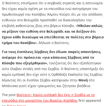
Ο Βούτσιτς επισήμανε ότι ο σερβικός στρατός και η αστυνομία
δεν είχαν καμία σχέση με τα επεισόδια ενώ κατηγόρησε τον
πρωθυπουργό του Κοσόβου ‘Αλμπιν Κούρτι ότι με την απόδοση
ευθυνών στο Βελιγράδι προσπαθεί να δικαιολογήσει την
επιβολή καθεστώτος βίας στο βόρειο Κόσοβο. «
Ήθελαν απλώς
να ρίξουν την ευθύνη στο Βελιγράδι και να δείξουν ότι
έχουν κάθε δικαίωμα να επιτίθενται σε πολίτες στο βόρειο
τμήμα του Κοσόβου
», δήλωσε ο Βούτσιτς.
Για τους ένοπλους Σέρβους δεν έδωσε σαφείς απαντήσεις,
ανέφερε ότι πρόκειται «για κάποιους Σέρβους από το
Κόσοβο που εξεγέρθηκαν»,
τονίζοντας ότι δεν εξοπλίστηκαν
ούτε έλαβαν στολές από την Σερβία. Ο Βούτσιτς υποστήριξε ότι
καμία εμπλοκή δεν είχε ούτε η Ορθόδοξη Εκκλησία της Σερβίας
λέγοντας ότι οι ένοπλοι Σέρβοι κατέφυγαν στην
Μονή
στο
Μπάνισκο γιατί είχαν τραυματίες και ζήτησαν βοήθεια.
The post
Βούτσιτς: Καμία εμπλοκή δεν έχει η Σερβία με το
επεισόδιο στο μοναστήρι του Βορείου Κοσόβου
first appeared