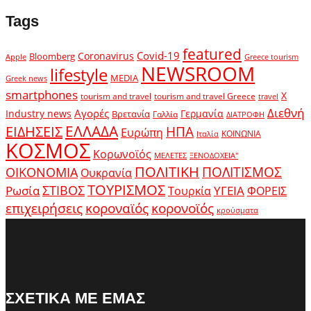
Tags
featured
Covid-19
Coronavirus
Bloomberg
Apple
Greece tourism
NEWSROOM
lifestyle
MEDIA
Greek news
smartphones
X
tourism and travel
tourism and travel Greece
travel
Διεθνή
Αγορές
Industry news
Γερμανία
Βρετανία
Γαλλία
ΔΙΑΤΡΟΦΗ
ΕΛΛΑΔΑ
ΕΙΔΗΣΕΙΣ
ΗΠΑ
Ευρώπη
ΚΟΙΝΩΝΙΑ
Ιταλία
ΚΟΣΜΟΣ
Κορωνοϊός
ΜΕΛΕΤΕΣ
ΞΕΝΟΔΟΧΕΙΑ"
ΠΟΛΙΤΙΚΗ
ΠΟΛΙΤΙΣΜΟΣ
ΟΙΚΟΝΟΜΙΑ
Ουκρανία
ΤΟΥΡΙΣΜΟΣ
Ρωσία
ΣΤΙΒΟΣ
ΥΓΕΙΑ
Τουρκία
ΦΟΡΕΙΣ
κοροναϊός
επιχειρήσεις
κορονοϊός
κρούσματα
ΣΧΕΤΙΚΑ ΜΕ ΕΜΑΣ