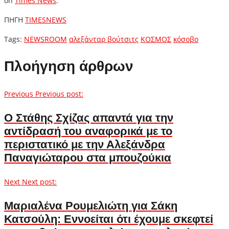
on
Times News
.
ΠΗΓΗ
TIMESNEWS
Tags:
NEWSROOM
αλεξάνταρ βούτσιτς
ΚΟΣΜΟΣ
κόσοβο
Πλοήγηση άρθρων
Previous
Previous post:
O Στάθης Σχίζας απαντά για την
αντίδρασή του αναφορικά με το
περιστατικό με την Αλεξάνδρα
Παναγιώταρου στα μπουζούκια
Next
Next post:
Μαριαλένα Ρουμελιώτη για Σάκη
Κατσούλη: Εννοείται ότι έχουμε σκεφτεί