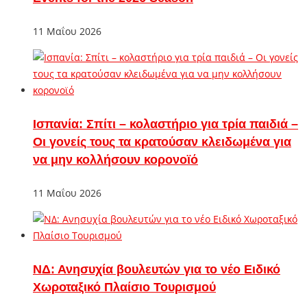
11 Μαΐου 2026
Ισπανία: Σπίτι – κολαστήριο για τρία παιδιά –
Οι γονείς τους τα κρατούσαν κλειδωμένα για
να μην κολλήσουν κορονοϊό
11 Μαΐου 2026
ΝΔ: Ανησυχία βουλευτών για το νέο Ειδικό
Χωροταξικό Πλαίσιο Τουρισμού