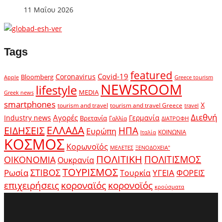
11 Μαΐου 2026
Tags
featured
Covid-19
Coronavirus
Bloomberg
Apple
Greece tourism
NEWSROOM
lifestyle
MEDIA
Greek news
smartphones
X
tourism and travel
tourism and travel Greece
travel
Διεθνή
Αγορές
Industry news
Γερμανία
Βρετανία
Γαλλία
ΔΙΑΤΡΟΦΗ
ΕΛΛΑΔΑ
ΕΙΔΗΣΕΙΣ
ΗΠΑ
Ευρώπη
ΚΟΙΝΩΝΙΑ
Ιταλία
ΚΟΣΜΟΣ
Κορωνοϊός
ΜΕΛΕΤΕΣ
ΞΕΝΟΔΟΧΕΙΑ"
ΠΟΛΙΤΙΚΗ
ΠΟΛΙΤΙΣΜΟΣ
ΟΙΚΟΝΟΜΙΑ
Ουκρανία
ΤΟΥΡΙΣΜΟΣ
Ρωσία
ΣΤΙΒΟΣ
ΥΓΕΙΑ
Τουρκία
ΦΟΡΕΙΣ
κοροναϊός
επιχειρήσεις
κορονοϊός
κρούσματα