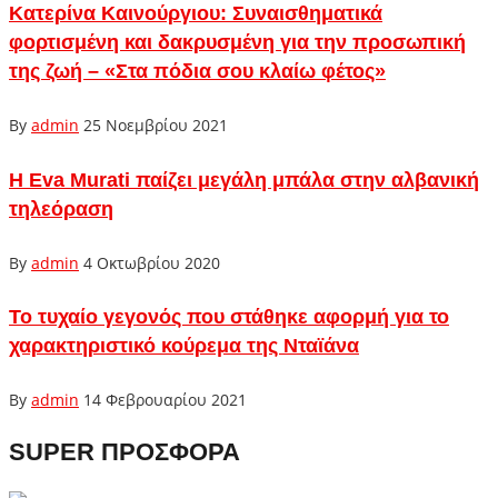
Κατερίνα Καινούργιου: Συναισθηματικά
φορτισμένη και δακρυσμένη για την προσωπική
της ζωή – «Στα πόδια σου κλαίω φέτος»
By
admin
25 Νοεμβρίου 2021
Η Eva Murati παίζει μεγάλη μπάλα στην αλβανική
τηλεόραση
By
admin
4 Οκτωβρίου 2020
Το τυχαίο γεγονός που στάθηκε αφορμή για το
χαρακτηριστικό κούρεμα της Νταϊάνα
By
admin
14 Φεβρουαρίου 2021
SUPER ΠΡΟΣΦΟΡΑ