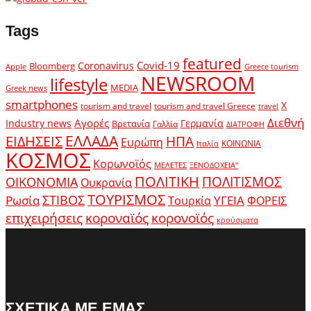
Tags
featured
Covid-19
Coronavirus
Bloomberg
Apple
Greece tourism
NEWSROOM
lifestyle
MEDIA
Greek news
smartphones
X
tourism and travel
tourism and travel Greece
travel
Διεθνή
Αγορές
Industry news
Γερμανία
Βρετανία
Γαλλία
ΔΙΑΤΡΟΦΗ
ΕΛΛΑΔΑ
ΕΙΔΗΣΕΙΣ
ΗΠΑ
Ευρώπη
ΚΟΙΝΩΝΙΑ
Ιταλία
ΚΟΣΜΟΣ
Κορωνοϊός
ΜΕΛΕΤΕΣ
ΞΕΝΟΔΟΧΕΙΑ"
ΠΟΛΙΤΙΚΗ
ΠΟΛΙΤΙΣΜΟΣ
ΟΙΚΟΝΟΜΙΑ
Ουκρανία
ΤΟΥΡΙΣΜΟΣ
Ρωσία
ΣΤΙΒΟΣ
ΥΓΕΙΑ
Τουρκία
ΦΟΡΕΙΣ
κοροναϊός
επιχειρήσεις
κορονοϊός
κρούσματα
ΣΧΕΤΙΚΑ ΜΕ ΕΜΑΣ