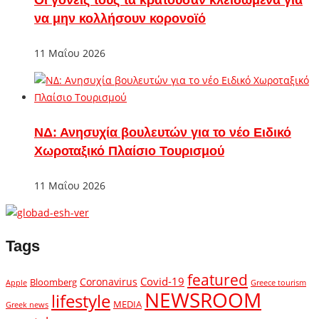
Οι γονείς τους τα κρατούσαν κλειδωμένα για
να μην κολλήσουν κορονοϊό
11 Μαΐου 2026
ΝΔ: Ανησυχία βουλευτών για το νέο Ειδικό
Χωροταξικό Πλαίσιο Τουρισμού
11 Μαΐου 2026
Tags
featured
Covid-19
Coronavirus
Bloomberg
Apple
Greece tourism
NEWSROOM
lifestyle
MEDIA
Greek news