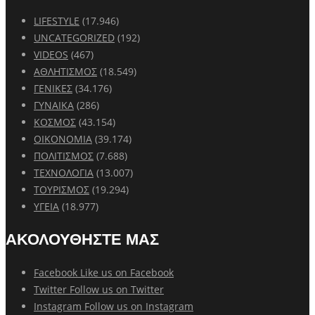
LIFESTYLE
(17.946)
UNCATEGORIZED
(192)
VIDEOS
(467)
ΑΘΛΗΤΙΣΜΟΣ
(18.549)
ΓΕΝΙΚΕΣ
(34.176)
ΓΥΝΑΙΚΑ
(286)
ΚΟΣΜΟΣ
(43.154)
ΟΙΚΟΝΟΜΙΑ
(39.174)
ΠΟΛΙΤΙΣΜΟΣ
(7.688)
ΤΕΧΝΟΛΟΓΙΑ
(13.007)
ΤΟΥΡΙΣΜΟΣ
(19.294)
ΥΓΕΙΑ
(18.977)
ΑΚΟΛΟΥΘΗΣΤΕ ΜΑΣ
Facebook
Like us on Facebook
Twitter
Follow us on Twitter
Instagram
Follow us on Instagram