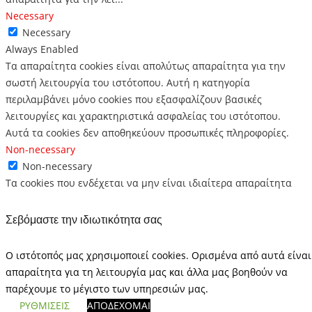
Necessary
Necessary
Always Enabled
Τα απαραίτητα cookies είναι απολύτως απαραίτητα για την
σωστή λειτουργία του ιστότοπου. Αυτή η κατηγορία
περιλαμβάνει μόνο cookies που εξασφαλίζουν βασικές
λειτουργίες και χαρακτηριστικά ασφαλείας του ιστότοπου.
Αυτά τα cookies δεν αποθηκεύουν προσωπικές πληροφορίες.
Non-necessary
Non-necessary
Τα cookies που ενδέχεται να μην είναι ιδιαίτερα απαραίτητα
για την λειτουργία του ιστότοπου και χρησιμοποιούνται ειδικά
για τη συλλογή προσωπικών δεδομένων χρηστών μέσω
Σεβόμαστε την ιδιωτικότητα σας
αναλυτικών στοιχείων, διαφημίσεων ή άλλων ενσωματωμένων
περιεχομένων ορίζονται ως μη απαραίτητα cookie. Είναι
Ο ιστότοπός μας χρησιμοποιεί cookies. Ορισμένα από αυτά είναι
υποχρεωτικό να προμηθεύεστε τη συγκατάθεση του χρήστη
απαραίτητα για τη λειτουργία μας και άλλα μας βοηθούν να
πριν εκτελέσετε αυτά τα cookies στον ιστότοπό σας.
παρέχουμε το μέγιστο των υπηρεσιών μας.
SAVE & ACCEPT
ΡΥΘΜΙΣΕΙΣ
ΑΠΟΔΕΧΟΜΑΙ