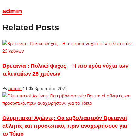
admin
Related Posts
Βρετανία : Πολικό ψύχος – H πιο κρύα νύχτα των
τελευταίων 26 χρόνων
By
admin
11 Φεβρουαρίου 2021
Ολυμπιακοί Αγώνες: Θα εμβολιαστούν Βρετανοί
αθλητές και προσωπικό, πριν αναχωρήσουν για
το Τόκιο