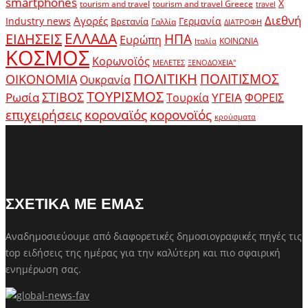
smartphones
X
tourism and travel
tourism and travel Greece
travel
Διεθνή
Αγορές
Industry news
Γερμανία
Βρετανία
Γαλλία
ΔΙΑΤΡΟΦΗ
ΕΛΛΑΔΑ
ΕΙΔΗΣΕΙΣ
ΗΠΑ
Ευρώπη
ΚΟΙΝΩΝΙΑ
Ιταλία
ΚΟΣΜΟΣ
Κορωνοϊός
ΜΕΛΕΤΕΣ
ΞΕΝΟΔΟΧΕΙΑ"
ΠΟΛΙΤΙΚΗ
ΠΟΛΙΤΙΣΜΟΣ
ΟΙΚΟΝΟΜΙΑ
Ουκρανία
ΤΟΥΡΙΣΜΟΣ
Ρωσία
ΣΤΙΒΟΣ
ΥΓΕΙΑ
Τουρκία
ΦΟΡΕΙΣ
κοροναϊός
επιχειρήσεις
κορονοϊός
κρούσματα
ΣΧΕΤΙΚΑ ΜΕ ΕΜΑΣ
Αναδημοσιεύουμε από διαφορετικές δημοσιογραφικές πηγές τις
top ειδήσεις της ημέρας για την καλύτερη και πιο σφαιρική
ενημέρωση σας.