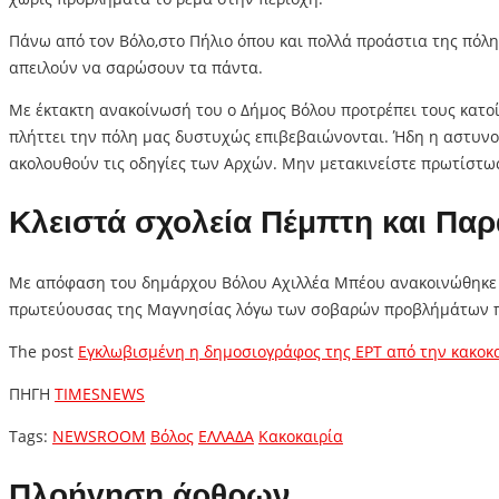
Πάνω από τον Βόλο,στο Πήλιο όπου και πολλά προάστια της πόλη
απειλούν να σαρώσουν τα πάντα.
Με έκτακτη ανακοίνωσή του ο Δήμος Βόλου προτρέπει τους κατοίκ
πλήττει την πόλη μας δυστυχώς επιβεβαιώνονται. Ήδη η αστυνο
ακολουθούν τις οδηγίες των Αρχών. Μην μετακινείστε πρωτίστως 
Κλειστά σχολεία Πέμπτη και Πα
Με απόφαση του δημάρχου Βόλου Αχιλλέα Μπέου ανακοινώθηκε ότ
πρωτεύουσας της Μαγνησίας λόγω των σοβαρών προβλήμάτων π
The post
Εγκλωβισμένη η δημοσιογράφος της ΕΡΤ από την κακοκαι
ΠΗΓΗ
TIMESNEWS
Tags:
NEWSROOM
Βόλος
ΕΛΛΑΔΑ
Κακοκαιρία
Πλοήγηση άρθρων