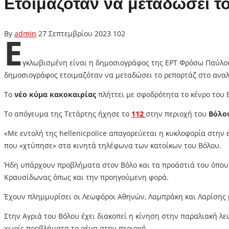
Ετοιμαζόταν να μεταδώσει τ
By
admin
27 Σεπτεμβρίου 2023
102
Ε
γκλωβισμένη είναι η δημοσιογράφος της ΕΡΤ Φρόσω Παύλου
δημοσιογράφος ετοιμαζόταν να μεταδώσει το ρεπορτάζ στο αναλ
Το
νέο κύμα
κακοκαιρίας
πλήττει με σφοδρότητα το κένρο του 
Το απόγευμα της Τετάρτης ήχησε το
112
στην περιοχή του
Βόλο
«Με εντολή της hellenicpolice απαγορεύεται η κυκλοφορία στην
που «χτύπησε» στα κινητά τηλέφωνα των κατοίκων του Βόλου.
Ήδη υπάρχουν προβλήματα στον Βόλο και τα προάστιά του όπου έχ
Κραυσίδωνας όπως και την προηγούμενη φορά.
Έχουν πλημμυρίσει οι Λεωφόροι Αθηνών, Λαμπράκη και Λαρίσης μ
Στην Αγριά του Βόλου έχει διακοπεί η κίνηση στην παραλιακή λε
χωρίς προβλήματα το ρέμα στην περιοχή.