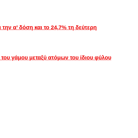
 την α’ δόση και το 24,7% τη δεύτερη
υ γάμου μεταξύ ατόμων του ίδιου φύλου