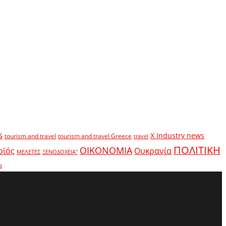
s
X Industry news
tourism and travel
tourism and travel Greece
travel
ΠΟΛΙΤΙΚΗ
ΟΙΚΟΝΟΜΙΑ
οϊός
Ουκρανία
ΜΕΛΕΤΕΣ
ΞΕΝΟΔΟΧΕΙΑ"
α