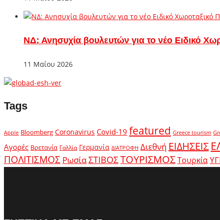
ΝΔ: Ανησυχία βουλευτών για το νέο Ειδικό Χω
11 Μαΐου 2026
Tags
featured
Covid-19
Coronavirus
Bloomberg
Apple
Greece tourism
Gr
Ε
ΕΙΔΗΣΕΙΣ
Διεθνή
Αγορές
Γερμανία
Βρετανία
Γαλλία
ΔΙΑΤΡΟΦΗ
ΤΟΥΡΙΣΜΟΣ
ΠΟΛΙΤΙΣΜΟΣ
Ρωσία
ΣΤΙΒΟΣ
ΥΓ
Τουρκία