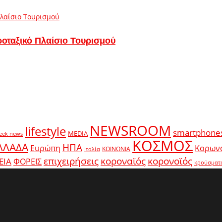
ροταξικό Πλαίσιο Τουρισμού
NEWSROOM
lifestyle
smartphone
MEDIA
eek news
ΚΟΣΜΟΣ
ΛΛΑΔΑ
ΗΠΑ
Ευρώπη
Κορων
ΚΟΙΝΩΝΙΑ
Ιταλία
κοροναϊός
επιχειρήσεις
κορονοϊός
ΕΙΑ
ΦΟΡΕΙΣ
κρούσματ