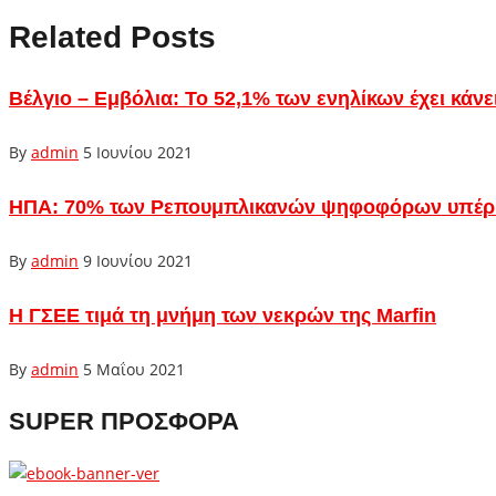
Related Posts
Βέλγιο – Εμβόλια: Το 52,1% των ενηλίκων έχει κάνει
By
admin
5 Ιουνίου 2021
ΗΠΑ: 70% των Ρεπουμπλικανών ψηφοφόρων υπέρ το
By
admin
9 Ιουνίου 2021
Η ΓΣΕΕ τιμά τη μνήμη των νεκρών της Marfin
By
admin
5 Μαΐου 2021
SUPER ΠΡΟΣΦΟΡΑ