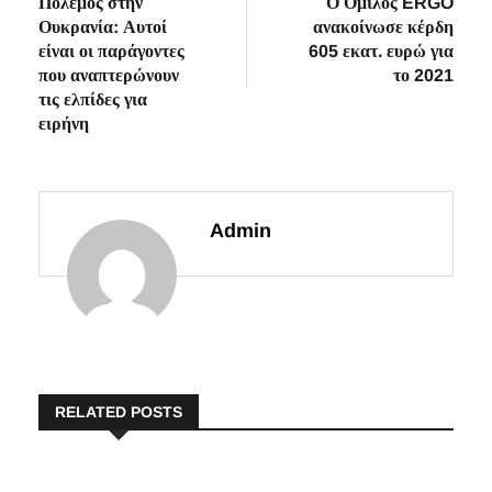
post:
post:
Πόλεμος στην
Ο Όμιλος ERGO
άρθρων
Ουκρανία: Αυτοί
ανακοίνωσε κέρδη
είναι οι παράγοντες
605 εκατ. ευρώ για
που αναπτερώνουν
το 2021
τις ελπίδες για
ειρήνη
Admin
RELATED POSTS