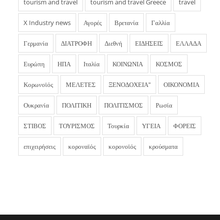
tourism and travel
tourism and travel Greece
travel
X Industry news
Αγορές
Βρετανία
Γαλλία
Γερμανία
ΔΙΑΤΡΟΦΗ
Διεθνή
ΕΙΔΗΣΕΙΣ
ΕΛΛΑΔΑ
Ευρώπη
ΗΠΑ
Ιταλία
ΚΟΙΝΩΝΙΑ
ΚΟΣΜΟΣ
Κορωνοϊός
ΜΕΛΕΤΕΣ
ΞΕΝΟΔΟΧΕΙΑ"
ΟΙΚΟΝΟΜΙΑ
Ουκρανία
ΠΟΛΙΤΙΚΗ
ΠΟΛΙΤΙΣΜΟΣ
Ρωσία
ΣΤΙΒΟΣ
ΤΟΥΡΙΣΜΟΣ
Τουρκία
ΥΓΕΙΑ
ΦΟΡΕΙΣ
επιχειρήσεις
κοροναϊός
κορονοϊός
κρούσματα