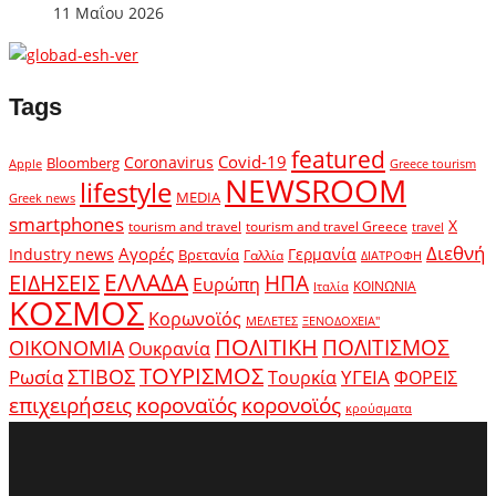
11 Μαΐου 2026
Tags
featured
Covid-19
Coronavirus
Bloomberg
Apple
Greece tourism
NEWSROOM
lifestyle
MEDIA
Greek news
smartphones
X
tourism and travel
tourism and travel Greece
travel
Διεθνή
Αγορές
Industry news
Γερμανία
Βρετανία
Γαλλία
ΔΙΑΤΡΟΦΗ
ΕΛΛΑΔΑ
ΕΙΔΗΣΕΙΣ
ΗΠΑ
Ευρώπη
ΚΟΙΝΩΝΙΑ
Ιταλία
ΚΟΣΜΟΣ
Κορωνοϊός
ΜΕΛΕΤΕΣ
ΞΕΝΟΔΟΧΕΙΑ"
ΠΟΛΙΤΙΚΗ
ΠΟΛΙΤΙΣΜΟΣ
ΟΙΚΟΝΟΜΙΑ
Ουκρανία
ΤΟΥΡΙΣΜΟΣ
Ρωσία
ΣΤΙΒΟΣ
ΥΓΕΙΑ
Τουρκία
ΦΟΡΕΙΣ
κοροναϊός
επιχειρήσεις
κορονοϊός
κρούσματα