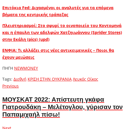
Επιτόκια Fed: Διχασμένοι οι αναλυτές για τα επόμενα
βήματα της κεντρικής τράπεζας
Πλειστηριασμοί: Στο σφυρί το οινοποιείο του Κοντομηνά
και η έπαυλη των αδελφών Χατζηιωάννου (Sprider Stores)
στην Εκάλη (pics) (upd)
ΕΝΦΙΑ: Τι αλλάζει στις νέες αντικειμενικές – Ποιοι θα
έχουν μειώσεις
ΠΗΓΗ
NEWMONEY
Tags:
Διεθνή
ΚΡΙΣΗ ΣΤΗΝ ΟΥΚΡΑΝΙΑ
Λευκός Οίκος
Πλοήγηση
Previous
Previous
post:
άρθρων
ΜΟΥΣΚΑΤ 2022: Απίστευτη γκάφα
Γιατρουδάκη – Μελέτογλου, γύρισαν τον
Παπαμιχαήλ πίσω!
Next
Next