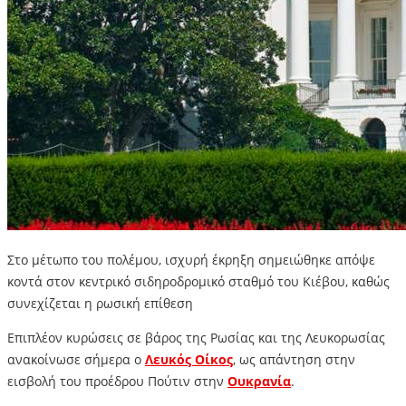
Στο μέτωπο του πολέμου, ισχυρή έκρηξη σημειώθηκε απόψε
κοντά στον κεντρικό σιδηροδρομικό σταθμό του Κιέβου, καθώς
συνεχίζεται η ρωσική επίθεση
Επιπλέον κυρώσεις σε βάρος της Ρωσίας και της Λευκορωσίας
ανακοίνωσε σήμερα ο
Λευκός Οίκος
, ως απάντηση στην
εισβολή του προέδρου Πούτιν στην
Ουκρανία
.