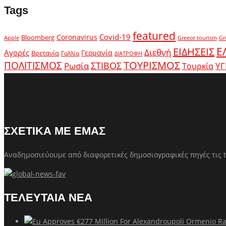
Tags
featured
Covid-19
Coronavirus
Bloomberg
Apple
Greece tourism
Gr
Ε
ΕΙΔΗΣΕΙΣ
Διεθνή
Αγορές
Γερμανία
Βρετανία
Γαλλία
ΔΙΑΤΡΟΦΗ
ΤΟΥΡΙΣΜΟΣ
ΠΟΛΙΤΙΣΜΟΣ
Ρωσία
ΣΤΙΒΟΣ
ΥΓ
Τουρκία
ΣΧΕΤΙΚΑ ΜΕ ΕΜΑΣ
Αναδημοσιεύουμε από διαφορετικές δημοσιογραφικές πηγές τις t
ΤΕΛΕΥΤΑΙΑ ΝΕΑ