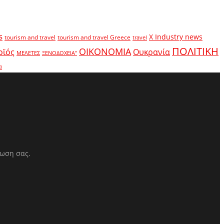
s
X Industry news
tourism and travel
tourism and travel Greece
travel
ΠΟΛΙΤΙΚΗ
ΟΙΚΟΝΟΜΙΑ
οϊός
Ουκρανία
ΜΕΛΕΤΕΣ
ΞΕΝΟΔΟΧΕΙΑ"
α
ρωση σας.