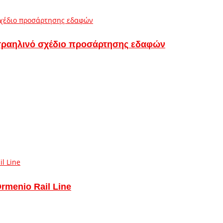
 ισραηλινό σχέδιο προσάρτησης εδαφών
Ormenio Rail Line