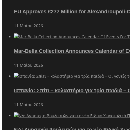
EU Approves €277 Million for Alexandroupoli-
11 Μαΐου 2026
Mar-Bella Collection Announces Calendar of E
11 Μαΐου 2026
Ισπανία: Σπίτι – κολαστήριο για τρία παιδιά 
11 Μαΐου 2026
ΝΔ: Ανησυχία βουλευτών για το νέο Ειδικό Χω