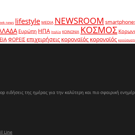
NEWSROOM
lifestyle
smartphone
MEDIA
eek news
ΚΟΣΜΟΣ
ΛΛΑΔΑ
ΗΠΑ
Ευρώπη
Κορων
ΚΟΙΝΩΝΙΑ
Ιταλία
κοροναϊός
επιχειρήσεις
κορονοϊός
ΕΙΑ
ΦΟΡΕΙΣ
κρούσματ
op ειδήσεις της ημέρας για την καλύτερη και πιο σφαιρική ενημέ