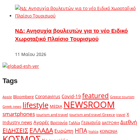
ΝΔ: Ανησυχία βουλευτών για το νέο Ειδικό
Χωροταξικό Πλαίσιο Τουρισμού
11 Μαΐου 2026
Tags
featured
Covid-19
Coronavirus
Bloomberg
Apple
Greece tourism
NEWSROOM
lifestyle
MEDIA
Greek news
smartphones
X
tourism and travel
tourism and travel Greece
travel
Διεθνή
Αγορές
Industry news
Γερμανία
Βρετανία
Γαλλία
ΔΙΑΤΡΟΦΗ
ΕΛΛΑΔΑ
ΕΙΔΗΣΕΙΣ
ΗΠΑ
Ευρώπη
ΚΟΙΝΩΝΙΑ
Ιταλία
ΚΟΣΜΟΣ