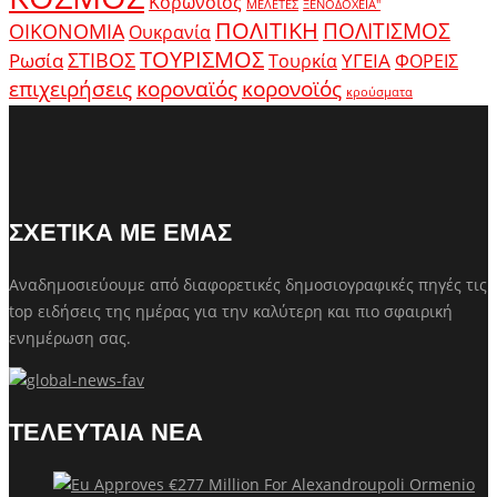
Κορωνοϊός
ΜΕΛΕΤΕΣ
ΞΕΝΟΔΟΧΕΙΑ"
ΠΟΛΙΤΙΚΗ
ΠΟΛΙΤΙΣΜΟΣ
ΟΙΚΟΝΟΜΙΑ
Ουκρανία
ΤΟΥΡΙΣΜΟΣ
Ρωσία
ΣΤΙΒΟΣ
ΥΓΕΙΑ
Τουρκία
ΦΟΡΕΙΣ
κοροναϊός
επιχειρήσεις
κορονοϊός
κρούσματα
ΣΧΕΤΙΚΑ ΜΕ ΕΜΑΣ
Αναδημοσιεύουμε από διαφορετικές δημοσιογραφικές πηγές τις
top ειδήσεις της ημέρας για την καλύτερη και πιο σφαιρική
ενημέρωση σας.
ΤΕΛΕΥΤΑΙΑ ΝΕΑ