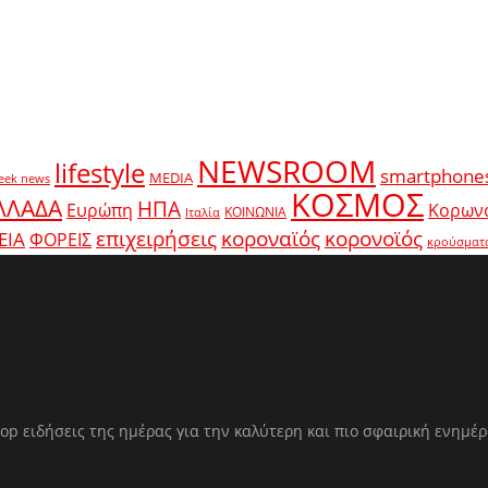
NEWSROOM
lifestyle
smartphone
MEDIA
eek news
ΚΟΣΜΟΣ
ΛΛΑΔΑ
ΗΠΑ
Ευρώπη
Κορων
ΚΟΙΝΩΝΙΑ
Ιταλία
κοροναϊός
επιχειρήσεις
κορονοϊός
ΕΙΑ
ΦΟΡΕΙΣ
κρούσματ
op ειδήσεις της ημέρας για την καλύτερη και πιο σφαιρική ενημέ