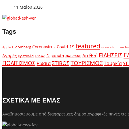
11 Μαΐου 2026
Tags
featured
Covid-19
Coronavirus
Bloomberg
Apple
Greece tourism
Gr
Ε
ΕΙΔΗΣΕΙΣ
Διεθνή
Αγορές
Γερμανία
Βρετανία
Γαλλία
ΔΙΑΤΡΟΦΗ
ΤΟΥΡΙΣΜΟΣ
ΠΟΛΙΤΙΣΜΟΣ
Ρωσία
ΣΤΙΒΟΣ
ΥΓ
Τουρκία
ΣΧΕΤΙΚΑ ΜΕ ΕΜΑΣ
Αναδημοσιεύουμε από διαφορετικές δημοσιογραφικές πηγές τις t