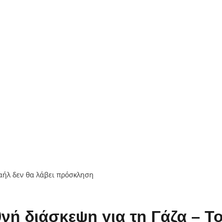
θνή διάσκεψη για τη Γάζα – Τ