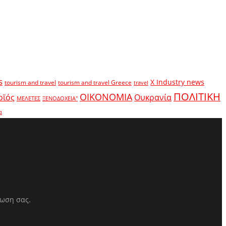
s
X Industry news
tourism and travel
tourism and travel Greece
travel
ΠΟΛΙΤΙΚΗ
ΟΙΚΟΝΟΜΙΑ
οϊός
Ουκρανία
ΜΕΛΕΤΕΣ
ΞΕΝΟΔΟΧΕΙΑ"
α
ρωση σας.