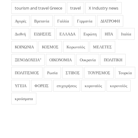
tourism and travel Greece
travel
X Industry news
Αγορές
Βρετανία
Γαλλία
Γερμανία
ΔΙΑΤΡΟΦΗ
Διεθνή
ΕΙΔΗΣΕΙΣ
ΕΛΛΑΔΑ
Ευρώπη
ΗΠΑ
Ιταλία
ΚΟΙΝΩΝΙΑ
ΚΟΣΜΟΣ
Κορωνοϊός
ΜΕΛΕΤΕΣ
ΞΕΝΟΔΟΧΕΙΑ"
ΟΙΚΟΝΟΜΙΑ
Ουκρανία
ΠΟΛΙΤΙΚΗ
ΠΟΛΙΤΙΣΜΟΣ
Ρωσία
ΣΤΙΒΟΣ
ΤΟΥΡΙΣΜΟΣ
Τουρκία
ΥΓΕΙΑ
ΦΟΡΕΙΣ
επιχειρήσεις
κοροναϊός
κορονοϊός
κρούσματα