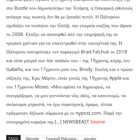
στο Bustle που δημοσιεύτηκε την Τετάρτη, η Οσκαρική ηθοποιός
ανέφερε πως «κανείς δεν θα με ξαναδεί ποτέ». Η Πάλτροου
σχεδιάζει να πουλήσει την Goop, την εταιρεία ευεξίας που ίδρυσε
το 2008. Ελπίζει να αποσυρθεί από την επιχείρησή της σε
«μερικά χρόνια» για να επικεντρωθεί στην οικογένειά της. Η
Πάλτροου παντρεύτηκε τον παραγωγό Brad Falchuk το 2018
και είναι μητριά των δύο παιδιών του – της 19χρονης κόρης του
Isabella, και του 17χρονου γιου του, Brody. Εκείνη και ο πρώην
σύζυγός της, Κρις Μάρτιν, είναι γονείς της 19χρονης Apple και
του 17χρονου Moses. «Μου αρέσει να δημιουργώ, να
συνεργάζομαι, να μου γεννούνται νέες ιδέες, να καινοτομώ, να
σκέφτομαι μπροστά, να έχω στρατηγική, όραμα, τέτοια
πράγματα», δήλωσε σύμφωνα με το nypost.com. Παρά την
επιτυχημένη καριέρα της […] NEWSBEAST
Source
TAGS:
lifestyle
Γκουίνεθ Πάλτροου
σύνταξη