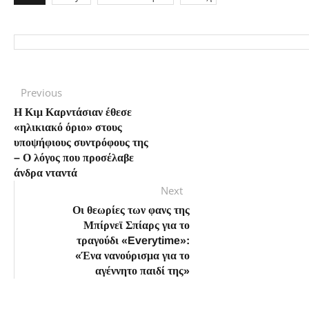
Πλοήγηση
Previous
Previous
post:
Η Κιμ Καρντάσιαν έθεσε
άρθρων
«ηλικιακό όριο» στους
υποψήφιους συντρόφους της
– Ο λόγος που προσέλαβε
άνδρα νταντά
Next
Next
post:
Οι θεωρίες των φανς της
Μπίρνεϊ Σπίαρς για το
τραγούδι «Everytime»:
«Ένα νανούρισμα για το
αγέννητο παιδί της»