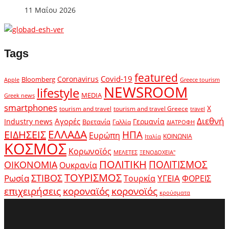
11 Μαΐου 2026
Tags
featured
Covid-19
Coronavirus
Bloomberg
Apple
Greece tourism
NEWSROOM
lifestyle
MEDIA
Greek news
smartphones
X
tourism and travel
tourism and travel Greece
travel
Διεθνή
Αγορές
Industry news
Γερμανία
Βρετανία
Γαλλία
ΔΙΑΤΡΟΦΗ
ΕΛΛΑΔΑ
ΕΙΔΗΣΕΙΣ
ΗΠΑ
Ευρώπη
ΚΟΙΝΩΝΙΑ
Ιταλία
ΚΟΣΜΟΣ
Κορωνοϊός
ΜΕΛΕΤΕΣ
ΞΕΝΟΔΟΧΕΙΑ"
ΠΟΛΙΤΙΚΗ
ΠΟΛΙΤΙΣΜΟΣ
ΟΙΚΟΝΟΜΙΑ
Ουκρανία
ΤΟΥΡΙΣΜΟΣ
Ρωσία
ΣΤΙΒΟΣ
ΥΓΕΙΑ
Τουρκία
ΦΟΡΕΙΣ
κοροναϊός
επιχειρήσεις
κορονοϊός
κρούσματα