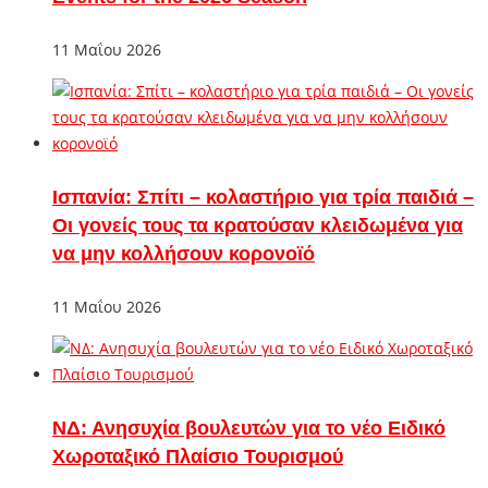
11 Μαΐου 2026
Ισπανία: Σπίτι – κολαστήριο για τρία παιδιά –
Οι γονείς τους τα κρατούσαν κλειδωμένα για
να μην κολλήσουν κορονοϊό
11 Μαΐου 2026
ΝΔ: Ανησυχία βουλευτών για το νέο Ειδικό
Χωροταξικό Πλαίσιο Τουρισμού