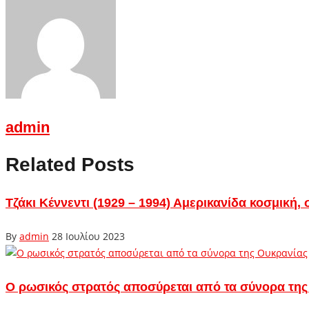
admin
Related Posts
Τζάκι Κέννεντι (1929 – 1994) Αμερικανίδα κοσμική
By
admin
28 Ιουλίου 2023
Ο ρωσικός στρατός αποσύρεται από τα σύνορα της