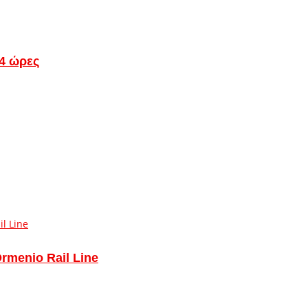
24 ώρες
Ormenio Rail Line