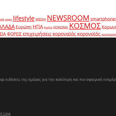
NEWSROOM
lifestyle
smartphone
MEDIA
eek news
ΚΟΣΜΟΣ
ΛΛΑΔΑ
ΗΠΑ
Ευρώπη
Κορων
ΚΟΙΝΩΝΙΑ
Ιταλία
κοροναϊός
επιχειρήσεις
κορονοϊός
ΕΙΑ
ΦΟΡΕΙΣ
κρούσματ
op ειδήσεις της ημέρας για την καλύτερη και πιο σφαιρική ενημέ