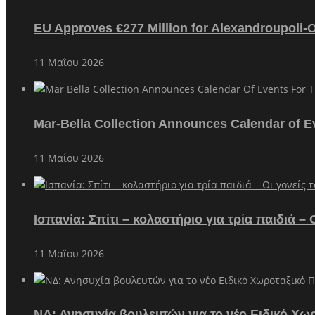
EU Approves €277 Million for Alexandroupoli-
11 Μαΐου 2026
Mar-Bella Collection Announces Calendar of E
11 Μαΐου 2026
Ισπανία: Σπίτι – κολαστήριο για τρία παιδιά 
11 Μαΐου 2026
ΝΔ: Ανησυχία βουλευτών για το νέο Ειδικό Χω