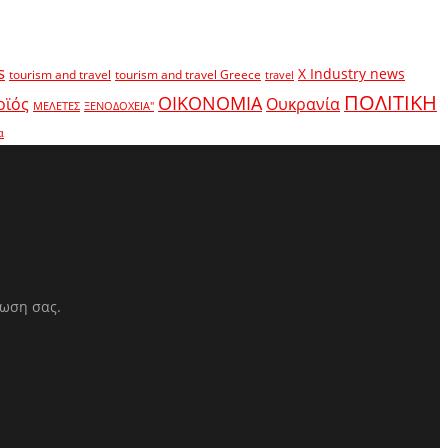
s
X Industry news
tourism and travel
tourism and travel Greece
travel
ΠΟΛΙΤΙΚΗ
ΟΙΚΟΝΟΜΙΑ
οϊός
Ουκρανία
ΜΕΛΕΤΕΣ
ΞΕΝΟΔΟΧΕΙΑ"
α
ρωση σας.