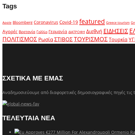
Tags
featured
Covid-19
Coronavirus
Bloomberg
Apple
Greece tourism
Gr
Ε
ΕΙΔΗΣΕΙΣ
Διεθνή
Αγορές
Γερμανία
Βρετανία
Γαλλία
ΔΙΑΤΡΟΦΗ
ΤΟΥΡΙΣΜΟΣ
ΠΟΛΙΤΙΣΜΟΣ
Ρωσία
ΣΤΙΒΟΣ
ΥΓ
Τουρκία
ΣΧΕΤΙΚΑ ΜΕ ΕΜΑΣ
Αναδημοσιεύουμε από διαφορετικές δημοσιογραφικές πηγές τις t
ΤΕΛΕΥΤΑΙΑ ΝΕΑ