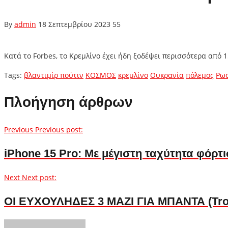
By
admin
18 Σεπτεμβρίου 2023
55
Κατά τo Forbes, το Κρεμλίνο έχει ήδη ξοδέψει περισσότερα από
Tags:
βλαντιμίρ πούτιν
ΚΟΣΜΟΣ
κρεμλίνο
Ουκρανία
πόλεμος
Ρω
Πλοήγηση άρθρων
Previous
Previous post:
iPhone 15 Prο: Με μέγιστη ταχύτητα φόρτ
Next
Next post:
ΟΙ ΕΥΧΟΥΛΗΔΕΣ 3 ΜΑΖΙ ΓΙΑ ΜΠΑΝΤΑ (Trolls