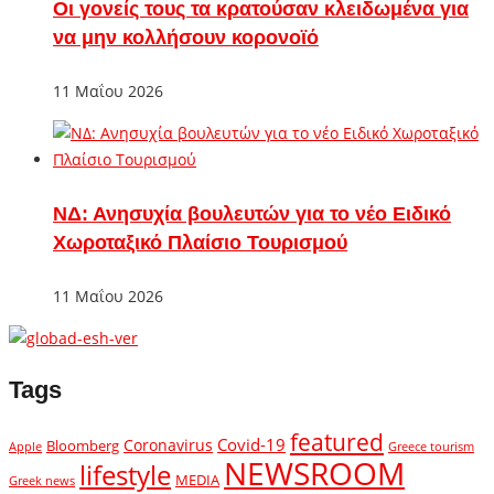
Οι γονείς τους τα κρατούσαν κλειδωμένα για
να μην κολλήσουν κορονοϊό
11 Μαΐου 2026
ΝΔ: Ανησυχία βουλευτών για το νέο Ειδικό
Χωροταξικό Πλαίσιο Τουρισμού
11 Μαΐου 2026
Tags
featured
Covid-19
Coronavirus
Bloomberg
Apple
Greece tourism
NEWSROOM
lifestyle
MEDIA
Greek news