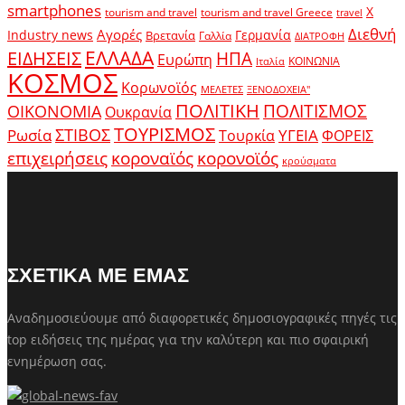
smartphones
X
tourism and travel
tourism and travel Greece
travel
Διεθνή
Αγορές
Industry news
Γερμανία
Βρετανία
Γαλλία
ΔΙΑΤΡΟΦΗ
ΕΛΛΑΔΑ
ΕΙΔΗΣΕΙΣ
ΗΠΑ
Ευρώπη
ΚΟΙΝΩΝΙΑ
Ιταλία
ΚΟΣΜΟΣ
Κορωνοϊός
ΜΕΛΕΤΕΣ
ΞΕΝΟΔΟΧΕΙΑ"
ΠΟΛΙΤΙΚΗ
ΠΟΛΙΤΙΣΜΟΣ
ΟΙΚΟΝΟΜΙΑ
Ουκρανία
ΤΟΥΡΙΣΜΟΣ
Ρωσία
ΣΤΙΒΟΣ
ΥΓΕΙΑ
Τουρκία
ΦΟΡΕΙΣ
κοροναϊός
επιχειρήσεις
κορονοϊός
κρούσματα
ΣΧΕΤΙΚΑ ΜΕ ΕΜΑΣ
Αναδημοσιεύουμε από διαφορετικές δημοσιογραφικές πηγές τις
top ειδήσεις της ημέρας για την καλύτερη και πιο σφαιρική
ενημέρωση σας.