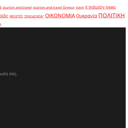
s
X Industry news
tourism and travel
tourism and travel Greece
travel
ΠΟΛΙΤΙΚΗ
ΟΙΚΟΝΟΜΙΑ
οϊός
Ουκρανία
ΜΕΛΕΤΕΣ
ΞΕΝΟΔΟΧΕΙΑ"
α
ρωση σας.