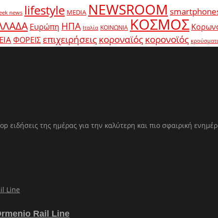
NEWSROOM
lifestyle
smartphone
MEDIA
eek news
ΚΟΣΜΟΣ
ΛΛΑΔΑ
ΗΠΑ
Ευρώπη
Κορων
ΚΟΙΝΩΝΙΑ
Ιταλία
κοροναϊός
επιχειρήσεις
κορονοϊός
ΕΙΑ
ΦΟΡΕΙΣ
κρούσματ
op ειδήσεις της ημέρας για την καλύτερη και πιο σφαιρική ενημέ
Ormenio Rail Line