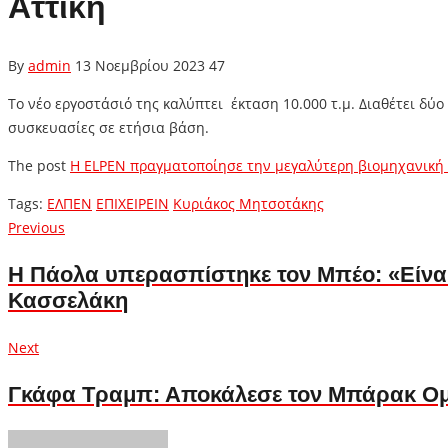
Αττική
By
admin
13 Νοεμβρίου 2023
47
Το νέο εργοστάσιό της καλύπτει έκταση 10.000 τ.μ. Διαθέτει δύ
συσκευασίες σε ετήσια βάση.
The post
Η ELPEN πραγματοποίησε την μεγαλύτερη βιομηχανική 
Tags:
ΕΛΠΕΝ
ΕΠΙΧΕΙΡΕΙΝ
Κυριάκος Μητσοτάκης
Πλοήγηση
Previous
Previous
post:
άρθρων
Η Πάολα υπερασπίστηκε τον Μπέο: «Είναι
Κασσελάκη
Next
Next
post:
Γκάφα Τραμπ: Αποκάλεσε τον Μπάρακ Ο