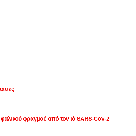
αιτίες
κεφαλικού φραγμού από τον ιό SARS-CoV-2