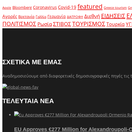
featured
Covid-19
Coronavirus
Bloomberg
Apple
Greece tourism
Gr
Ε
ΕΙΔΗΣΕΙΣ
Διεθνή
Αγορές
Γερμανία
Βρετανία
Γαλλία
ΔΙΑΤΡΟΦΗ
ΤΟΥΡΙΣΜΟΣ
ΠΟΛΙΤΙΣΜΟΣ
Ρωσία
ΣΤΙΒΟΣ
ΥΓ
Τουρκία
ΣΧΕΤΙΚΑ ΜΕ ΕΜΑΣ
Αναδημοσιεύουμε από διαφορετικές δημοσιογραφικές πηγές τις t
ΤΕΛΕΥΤΑΙΑ ΝΕΑ
EU Approves €277 Million for Alexandroupoli-