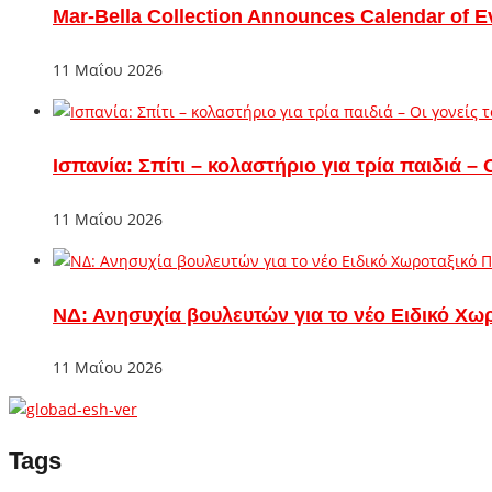
Mar-Bella Collection Announces Calendar of E
11 Μαΐου 2026
Ισπανία: Σπίτι – κολαστήριο για τρία παιδιά 
11 Μαΐου 2026
ΝΔ: Ανησυχία βουλευτών για το νέο Ειδικό Χω
11 Μαΐου 2026
Tags