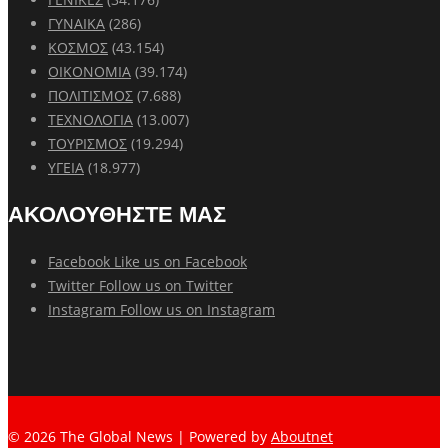
ΓΥΝΑΙΚΑ
(286)
ΚΟΣΜΟΣ
(43.154)
ΟΙΚΟΝΟΜΙΑ
(39.174)
ΠΟΛΙΤΙΣΜΟΣ
(7.688)
ΤΕΧΝΟΛΟΓΙΑ
(13.007)
ΤΟΥΡΙΣΜΟΣ
(19.294)
ΥΓΕΙΑ
(18.977)
ΑΚΟΛΟΥΘΗΣΤΕ ΜΑΣ
Facebook
Like us on Facebook
Twitter
Follow us on Twitter
Instagram
Follow us on Instagram
© 2026 The Global News | Powered by
Aboutnet