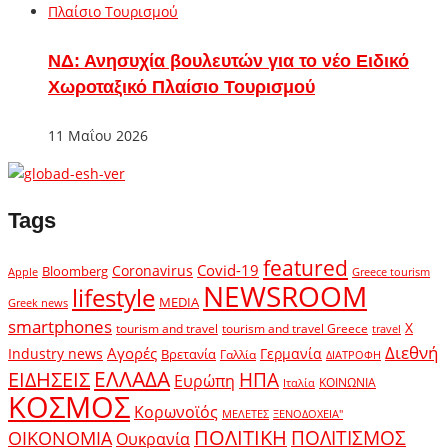
ΝΔ: Ανησυχία βουλευτών για το νέο Ειδικό
Χωροταξικό Πλαίσιο Τουρισμού
11 Μαΐου 2026
Tags
featured
Covid-19
Coronavirus
Bloomberg
Apple
Greece tourism
NEWSROOM
lifestyle
MEDIA
Greek news
smartphones
X
tourism and travel
tourism and travel Greece
travel
Διεθνή
Αγορές
Industry news
Γερμανία
Βρετανία
Γαλλία
ΔΙΑΤΡΟΦΗ
ΕΛΛΑΔΑ
ΕΙΔΗΣΕΙΣ
ΗΠΑ
Ευρώπη
ΚΟΙΝΩΝΙΑ
Ιταλία
ΚΟΣΜΟΣ
Κορωνοϊός
ΜΕΛΕΤΕΣ
ΞΕΝΟΔΟΧΕΙΑ"
ΠΟΛΙΤΙΚΗ
ΠΟΛΙΤΙΣΜΟΣ
ΟΙΚΟΝΟΜΙΑ
Ουκρανία