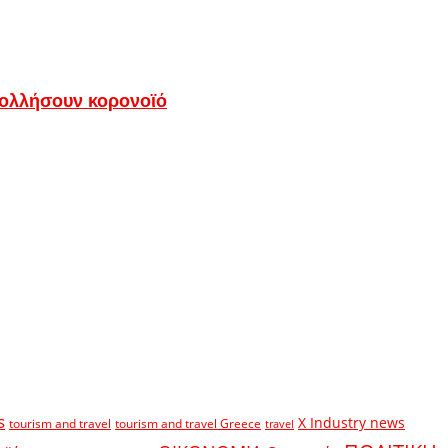
 κολλήσουν κορονοϊό
s
X Industry news
tourism and travel
tourism and travel Greece
travel