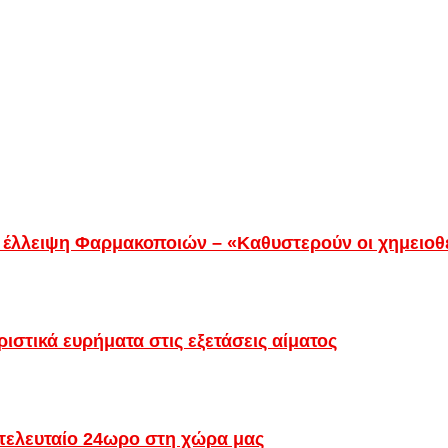
ην έλλειψη Φαρμακοποιών – «Καθυστερούν οι χημειο
στικά ευρήματα στις εξετάσεις αίματος
 τελευταίο 24ωρο στη χώρα μας