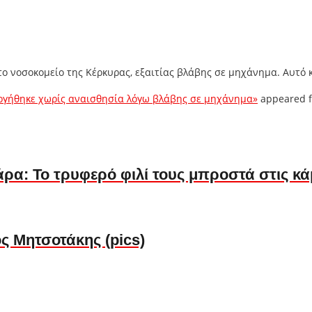
το νοσοκομείο της Κέρκυρας, εξαιτίας βλάβης σε μηχάνημα. Αυτό κ
υργήθηκε χωρίς αναισθησία λόγω βλάβης σε μηχάνημα»
appeared f
ρα: Το τρυφερό φιλί τους μπροστά στις κά
ς Μητσοτάκης (pics)