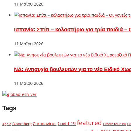
11 Μαΐου 2026
Ισπανία: Σπίτι – κολαστήριο για τρία παιδιά 
11 Μαΐου 2026
ΝΔ: Ανησυχία βουλευτών για το νέο Ειδικό Χω
11 Μαΐου 2026
Tags
featured
Covid-19
Coronavirus
Bloomberg
Apple
Greece tourism
Gr