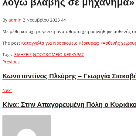
λόγω βλάβης σε μηχάνημα»
By
admin
2 Νοεμβρίου 2023
44
Με μέθη και όχι με γενική αναισθησία χειρουργήθηκε ασθενής σ
The post
Καταγγελία για Νοσοκομείο Κέρκυρας: «Ασθενής χειρο
Tags:
ΕΙΔΗΣΕΙΣ
ΝΟΣΟΚΟΜΕΙΟ ΚΕΡΚΥΡΑΣ
Πλοήγηση
Previous
Previous
post:
άρθρων
Κωνσταντίνος Πλεύρης – Γεωργία Σιακαβά
Next
Next
post:
Κίνα: Στην Απαγορευμένη Πόλη ο Κυριάκο