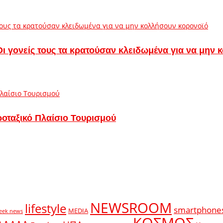
– Οι γονείς τους τα κρατούσαν κλειδωμένα για να μην
ροταξικό Πλαίσιο Τουρισμού
NEWSROOM
lifestyle
smartphone
MEDIA
eek news