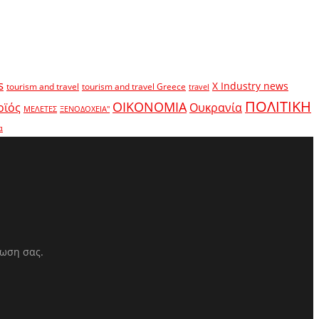
s
X Industry news
tourism and travel
tourism and travel Greece
travel
ΠΟΛΙΤΙΚΗ
ΟΙΚΟΝΟΜΙΑ
οϊός
Ουκρανία
ΜΕΛΕΤΕΣ
ΞΕΝΟΔΟΧΕΙΑ"
α
ρωση σας.