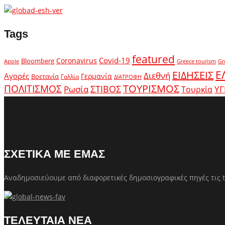
Tags
featured
Covid-19
Coronavirus
Bloomberg
Apple
Greece tourism
Gr
Ε
ΕΙΔΗΣΕΙΣ
Διεθνή
Αγορές
Γερμανία
Βρετανία
Γαλλία
ΔΙΑΤΡΟΦΗ
ΤΟΥΡΙΣΜΟΣ
ΠΟΛΙΤΙΣΜΟΣ
Ρωσία
ΣΤΙΒΟΣ
ΥΓ
Τουρκία
ΣΧΕΤΙΚΑ ΜΕ ΕΜΑΣ
Αναδημοσιεύουμε από διαφορετικές δημοσιογραφικές πηγές τις t
ΤΕΛΕΥΤΑΙΑ ΝΕΑ