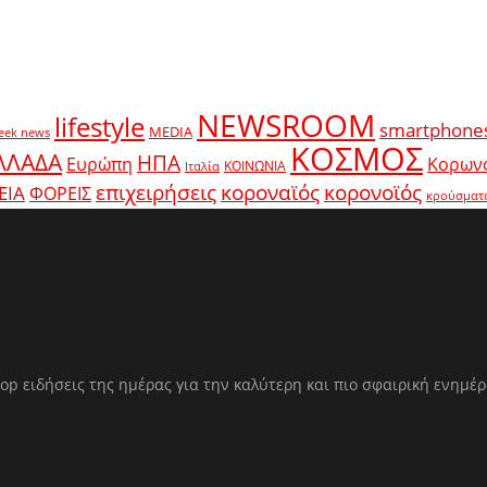
NEWSROOM
lifestyle
smartphone
MEDIA
eek news
ΚΟΣΜΟΣ
ΛΛΑΔΑ
ΗΠΑ
Ευρώπη
Κορων
ΚΟΙΝΩΝΙΑ
Ιταλία
κοροναϊός
επιχειρήσεις
κορονοϊός
ΕΙΑ
ΦΟΡΕΙΣ
κρούσματ
op ειδήσεις της ημέρας για την καλύτερη και πιο σφαιρική ενημέ