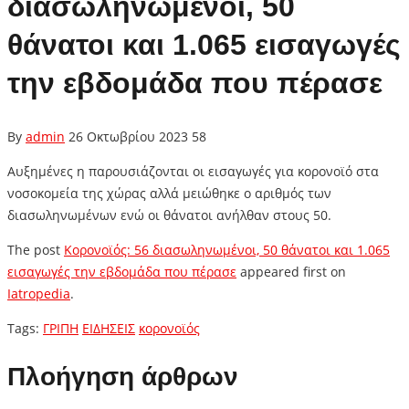
διασωληνωμένοι, 50
θάνατοι και 1.065 εισαγωγές
την εβδομάδα που πέρασε
By
admin
26 Οκτωβρίου 2023
58
Αυξημένες η παρουσιάζονται οι εισαγωγές για κορονοϊό στα
νοσοκομεία της χώρας αλλά μειώθηκε ο αριθμός των
διασωληνωμένων ενώ οι θάνατοι ανήλθαν στους 50.
The post
Κορονοϊός: 56 διασωληνωμένοι, 50 θάνατοι και 1.065
εισαγωγές την εβδομάδα που πέρασε
appeared first on
Iatropedia
.
Tags:
ΓΡΙΠΗ
ΕΙΔΗΣΕΙΣ
κορονοϊός
Πλοήγηση άρθρων