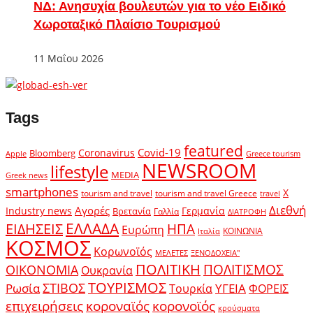
ΝΔ: Ανησυχία βουλευτών για το νέο Ειδικό
Χωροταξικό Πλαίσιο Τουρισμού
11 Μαΐου 2026
Tags
featured
Covid-19
Coronavirus
Bloomberg
Apple
Greece tourism
NEWSROOM
lifestyle
MEDIA
Greek news
smartphones
X
tourism and travel
tourism and travel Greece
travel
Διεθνή
Αγορές
Industry news
Γερμανία
Βρετανία
Γαλλία
ΔΙΑΤΡΟΦΗ
ΕΛΛΑΔΑ
ΕΙΔΗΣΕΙΣ
ΗΠΑ
Ευρώπη
ΚΟΙΝΩΝΙΑ
Ιταλία
ΚΟΣΜΟΣ
Κορωνοϊός
ΜΕΛΕΤΕΣ
ΞΕΝΟΔΟΧΕΙΑ"
ΠΟΛΙΤΙΚΗ
ΠΟΛΙΤΙΣΜΟΣ
ΟΙΚΟΝΟΜΙΑ
Ουκρανία
ΤΟΥΡΙΣΜΟΣ
Ρωσία
ΣΤΙΒΟΣ
ΥΓΕΙΑ
Τουρκία
ΦΟΡΕΙΣ
κοροναϊός
επιχειρήσεις
κορονοϊός
κρούσματα