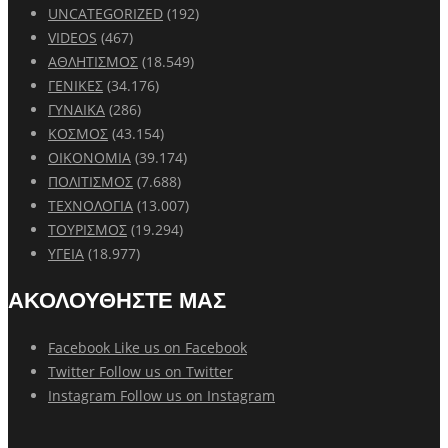
UNCATEGORIZED
(192)
VIDEOS
(467)
ΑΘΛΗΤΙΣΜΟΣ
(18.549)
ΓΕΝΙΚΕΣ
(34.176)
ΓΥΝΑΙΚΑ
(286)
ΚΟΣΜΟΣ
(43.154)
ΟΙΚΟΝΟΜΙΑ
(39.174)
ΠΟΛΙΤΙΣΜΟΣ
(7.688)
ΤΕΧΝΟΛΟΓΙΑ
(13.007)
ΤΟΥΡΙΣΜΟΣ
(19.294)
ΥΓΕΙΑ
(18.977)
ΑΚΟΛΟΥΘΗΣΤΕ ΜΑΣ
Facebook
Like us on Facebook
Twitter
Follow us on Twitter
Instagram
Follow us on Instagram