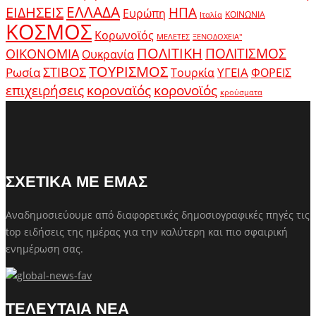
ΕΛΛΑΔΑ
ΕΙΔΗΣΕΙΣ
ΗΠΑ
Ευρώπη
ΚΟΙΝΩΝΙΑ
Ιταλία
ΚΟΣΜΟΣ
Κορωνοϊός
ΜΕΛΕΤΕΣ
ΞΕΝΟΔΟΧΕΙΑ"
ΠΟΛΙΤΙΚΗ
ΠΟΛΙΤΙΣΜΟΣ
ΟΙΚΟΝΟΜΙΑ
Ουκρανία
ΤΟΥΡΙΣΜΟΣ
Ρωσία
ΣΤΙΒΟΣ
ΥΓΕΙΑ
Τουρκία
ΦΟΡΕΙΣ
κοροναϊός
επιχειρήσεις
κορονοϊός
κρούσματα
ΣΧΕΤΙΚΑ ΜΕ ΕΜΑΣ
Αναδημοσιεύουμε από διαφορετικές δημοσιογραφικές πηγές τις
top ειδήσεις της ημέρας για την καλύτερη και πιο σφαιρική
ενημέρωση σας.
ΤΕΛΕΥΤΑΙΑ ΝΕΑ