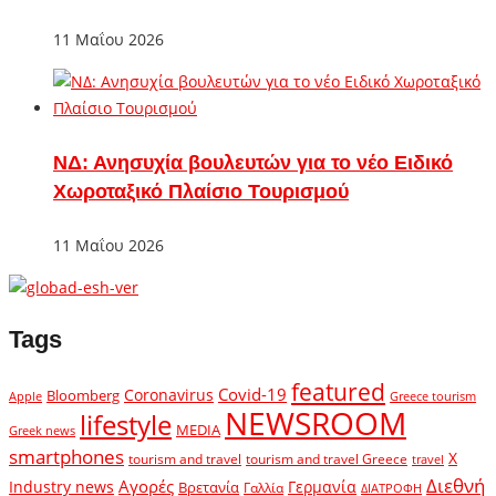
11 Μαΐου 2026
ΝΔ: Ανησυχία βουλευτών για το νέο Ειδικό
Χωροταξικό Πλαίσιο Τουρισμού
11 Μαΐου 2026
Tags
featured
Covid-19
Coronavirus
Bloomberg
Apple
Greece tourism
NEWSROOM
lifestyle
MEDIA
Greek news
smartphones
X
tourism and travel
tourism and travel Greece
travel
Διεθνή
Αγορές
Industry news
Γερμανία
Βρετανία
Γαλλία
ΔΙΑΤΡΟΦΗ