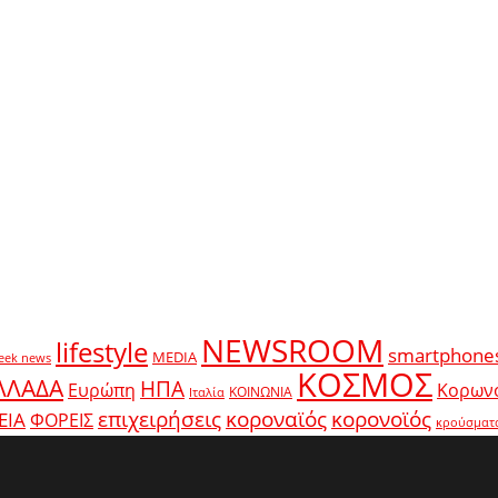
NEWSROOM
lifestyle
smartphone
MEDIA
eek news
ΚΟΣΜΟΣ
ΛΛΑΔΑ
ΗΠΑ
Ευρώπη
Κορων
ΚΟΙΝΩΝΙΑ
Ιταλία
κοροναϊός
επιχειρήσεις
κορονοϊός
ΕΙΑ
ΦΟΡΕΙΣ
κρούσματ