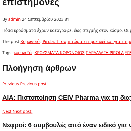
επιστήμονες
By
admin
24 Σεπτεμβρίου 2023
81
Πόσα κρούσματα έχουν καταγραφεί έως στιγμής στον κόσμο. Οι μ
The post
Κορωνοϊός Pirola: Τι συμπτώματα προκαλεί και γιατί π
Tags:
κορονοϊός
ΚΡΟΥΣΜΑΤΑ ΚΟΡΩΝΟΪΟΣ
ΠΑΡΑΛΛΑΓΗ PIROLA
ΥΓ
Πλοήγηση άρθρων
Previous
Previous post:
ΑΙΑ: Πιστοποίηση CEIV Pharma για τη δι
Next
Next post:
Νεφροί: 6 συμβουλές από έναν ειδικό για 