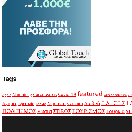
Tags
featured
Covid-19
Coronavirus
Bloomberg
Apple
Greece tourism
Gr
Ε
ΕΙΔΗΣΕΙΣ
Διεθνή
Αγορές
Γερμανία
Βρετανία
Γαλλία
ΔΙΑΤΡΟΦΗ
ΤΟΥΡΙΣΜΟΣ
ΠΟΛΙΤΙΣΜΟΣ
Ρωσία
ΣΤΙΒΟΣ
ΥΓ
Τουρκία