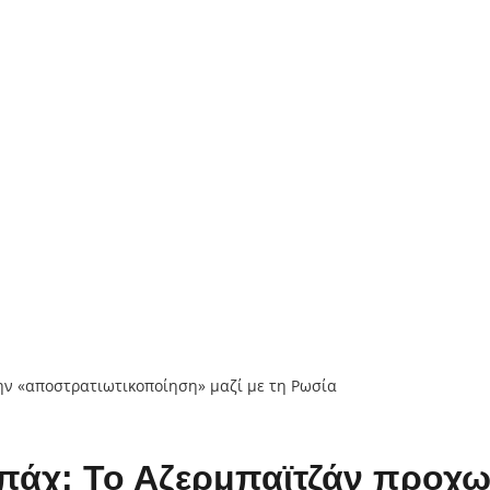
πάχ: Το Αζερμπαϊτζάν προχω