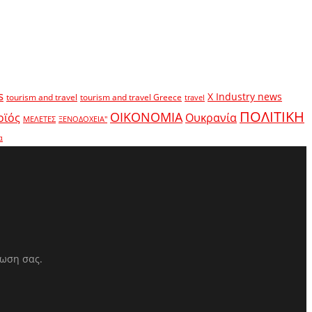
s
X Industry news
tourism and travel
tourism and travel Greece
travel
ΠΟΛΙΤΙΚΗ
ΟΙΚΟΝΟΜΙΑ
οϊός
Ουκρανία
ΜΕΛΕΤΕΣ
ΞΕΝΟΔΟΧΕΙΑ"
α
ρωση σας.