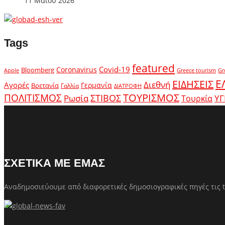
11 Μαΐου 2026
Tags
featured
Covid-19
Coronavirus
Bloomberg
Apple
Greece tourism
Gr
Ε
ΕΙΔΗΣΕΙΣ
Διεθνή
Αγορές
Γερμανία
Βρετανία
Γαλλία
ΔΙΑΤΡΟΦΗ
ΤΟΥΡΙΣΜΟΣ
ΠΟΛΙΤΙΣΜΟΣ
Ρωσία
ΣΤΙΒΟΣ
ΥΓ
Τουρκία
ΣΧΕΤΙΚΑ ΜΕ ΕΜΑΣ
Αναδημοσιεύουμε από διαφορετικές δημοσιογραφικές πηγές τις t