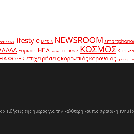
NEWSROOM
lifestyle
smartphone
MEDIA
eek news
ΚΟΣΜΟΣ
ΛΛΑΔΑ
ΗΠΑ
Ευρώπη
Κορων
ΚΟΙΝΩΝΙΑ
Ιταλία
κοροναϊός
επιχειρήσεις
κορονοϊός
ΕΙΑ
ΦΟΡΕΙΣ
κρούσματ
op ειδήσεις της ημέρας για την καλύτερη και πιο σφαιρική ενημέ