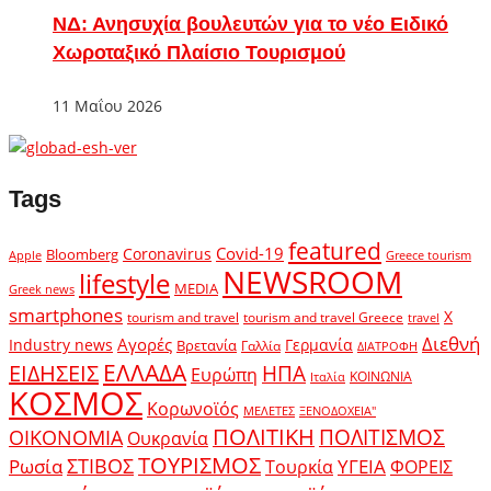
ΝΔ: Ανησυχία βουλευτών για το νέο Ειδικό
Χωροταξικό Πλαίσιο Τουρισμού
11 Μαΐου 2026
Tags
featured
Covid-19
Coronavirus
Bloomberg
Apple
Greece tourism
NEWSROOM
lifestyle
MEDIA
Greek news
smartphones
X
tourism and travel
tourism and travel Greece
travel
Διεθνή
Αγορές
Industry news
Γερμανία
Βρετανία
Γαλλία
ΔΙΑΤΡΟΦΗ
ΕΛΛΑΔΑ
ΕΙΔΗΣΕΙΣ
ΗΠΑ
Ευρώπη
ΚΟΙΝΩΝΙΑ
Ιταλία
ΚΟΣΜΟΣ
Κορωνοϊός
ΜΕΛΕΤΕΣ
ΞΕΝΟΔΟΧΕΙΑ"
ΠΟΛΙΤΙΚΗ
ΠΟΛΙΤΙΣΜΟΣ
ΟΙΚΟΝΟΜΙΑ
Ουκρανία
ΤΟΥΡΙΣΜΟΣ
Ρωσία
ΣΤΙΒΟΣ
ΥΓΕΙΑ
Τουρκία
ΦΟΡΕΙΣ