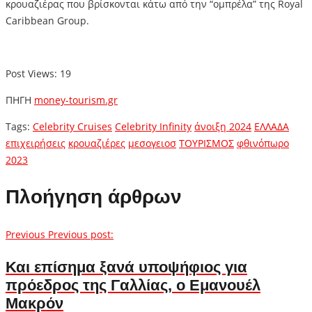
κρουαζιέρας που βρίσκονται κάτω από την “ομπρέλα” της Royal
Caribbean Group.
Post Views:
19
ΠΗΓΗ
money-tourism.gr
Tags:
Celebrity Cruises
Celebrity Infinity
άνοιξη 2024
ΕΛΛΑΔΑ
επιχειρήσεις
κρουαζιέρες
μεσογειοσ
ΤΟΥΡΙΣΜΟΣ
φθινόπωρο
2023
Πλοήγηση άρθρων
Previous
Previous post:
Και επίσημα ξανά υποψήφιος για
πρόεδρος της Γαλλίας, ο Εμανουέλ
Μακρόν