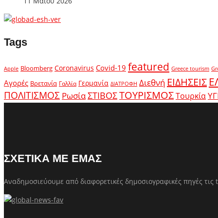
11 Μαΐου 2026
Tags
featured
Covid-19
Coronavirus
Bloomberg
Apple
Greece tourism
Gr
Ε
ΕΙΔΗΣΕΙΣ
Διεθνή
Αγορές
Γερμανία
Βρετανία
Γαλλία
ΔΙΑΤΡΟΦΗ
ΤΟΥΡΙΣΜΟΣ
ΠΟΛΙΤΙΣΜΟΣ
Ρωσία
ΣΤΙΒΟΣ
ΥΓ
Τουρκία
ΣΧΕΤΙΚΑ ΜΕ ΕΜΑΣ
Αναδημοσιεύουμε από διαφορετικές δημοσιογραφικές πηγές τις t