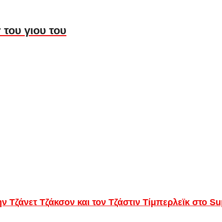
 του γιου του
ην Τζάνετ Τζάκσον και τον Τζάστιν Τίμπερλεϊκ στο S