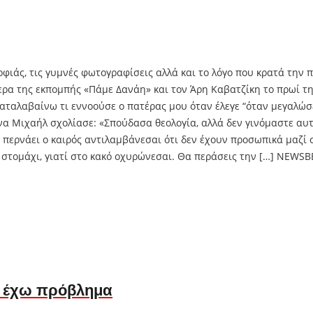
φιάς, τις γυμνές φωτογραφίσεις αλλά και το λόγο που κρατά την 
 της εκπομπής «Πάμε Δανάη» και τον Άρη Καβατζίκη το πρωί της 
ταλαβαίνω τι εννοούσε ο πατέρας μου όταν έλεγε “όταν μεγαλώσει
να Μιχαήλ σχολίασε: «Σπούδασα θεολογία, αλλά δεν γινόμαστε αυ
ο περνάει ο καιρός αντιλαμβάνεσαι ότι δεν έχουν προσωπικά μαζί σ
ερό στομάχι, γιατί στο κακό οχυρώνεσαι. Θα περάσεις την […] NEWS
ν έχω πρόβλημα