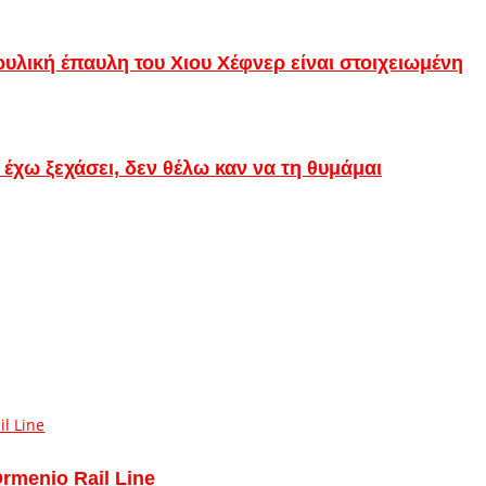
θρυλική έπαυλη του Χιου Χέφνερ είναι στοιχειωμένη
έχω ξεχάσει, δεν θέλω καν να τη θυμάμαι
Ormenio Rail Line