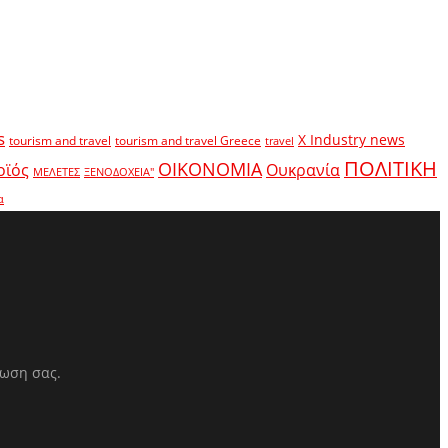
s
X Industry news
tourism and travel
tourism and travel Greece
travel
ΠΟΛΙΤΙΚΗ
ΟΙΚΟΝΟΜΙΑ
οϊός
Ουκρανία
ΜΕΛΕΤΕΣ
ΞΕΝΟΔΟΧΕΙΑ"
α
ρωση σας.