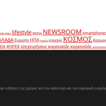
NEWSROOM
lifestyle
smartphone
MEDIA
eek news
ΚΟΣΜΟΣ
ΛΛΑΔΑ
ΗΠΑ
Ευρώπη
Κορων
ΚΟΙΝΩΝΙΑ
Ιταλία
κοροναϊός
επιχειρήσεις
κορονοϊός
ΕΙΑ
ΦΟΡΕΙΣ
κρούσματ
op ειδήσεις της ημέρας για την καλύτερη και πιο σφαιρική ενημέ