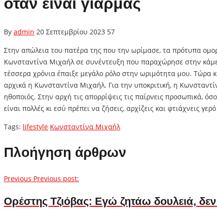
όταν είναι γιαρμάς
By
admin
20 Σεπτεμβρίου 2023
57
Στην απώλεια του πατέρα της που την ωρίμασε, τα πρότυπα ομορ
Κωνσταντίνα Μιχαήλ σε συνέντευξη που παραχώρησε στην κάμερα
τέσσερα χρόνια έπαιξε μεγάλο ρόλο στην ωριμότητα μου. Τώρα κα
αρχικά η Κωνσταντίνα Μιχαήλ. Για την υποκριτική, η Κωνσταντί
ηθοποιός. Στην αρχή τις απορρίψεις τις παίρνεις προσωπικά, όσ
είναι πολλές κι εσύ πρέπει να ζήσεις, αρχίζεις και φτιάχνεις γ
Tags:
lifestyle
Κωνσταντίνα Μιχαήλ
Πλοήγηση άρθρων
Previous
Previous post:
Ορέστης Τζιόβας: Εγώ ζητάω δουλειά, δε