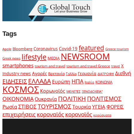
Tags
featured
Covid-19
Coronavirus
Bloomberg
Apple
Greece tourism
NEWSROOM
lifestyle
MEDIA
Greek news
smartphones
X
tourism and travel
tourism and travel Greece
travel
Διεθνή
Αγορές
Industry news
Γερμανία
Βρετανία
Γαλλία
ΔΙΑΤΡΟΦΗ
ΕΛΛΑΔΑ
ΕΙΔΗΣΕΙΣ
ΗΠΑ
Ευρώπη
ΚΟΙΝΩΝΙΑ
Ιταλία
ΚΟΣΜΟΣ
Κορωνοϊός
ΜΕΛΕΤΕΣ
ΞΕΝΟΔΟΧΕΙΑ"
ΠΟΛΙΤΙΚΗ
ΠΟΛΙΤΙΣΜΟΣ
ΟΙΚΟΝΟΜΙΑ
Ουκρανία
ΤΟΥΡΙΣΜΟΣ
Ρωσία
ΣΤΙΒΟΣ
ΥΓΕΙΑ
Τουρκία
ΦΟΡΕΙΣ
κοροναϊός
επιχειρήσεις
κορονοϊός
κρούσματα