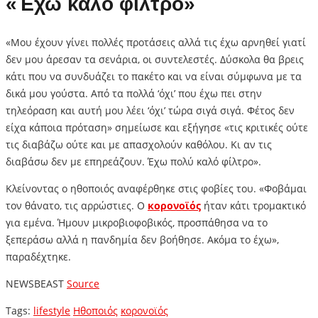
«Έχω καλό φίλτρο»
«Μου έχουν γίνει πολλές προτάσεις αλλά τις έχω αρνηθεί γιατί
δεν μου άρεσαν τα σενάρια, οι συντελεστές. Δύσκολα θα βρεις
κάτι που να συνδυάζει το πακέτο και να είναι σύμφωνα με τα
δικά μου γούστα. Από τα πολλά ‘όχι’ που έχω πει στην
τηλεόραση και αυτή μου λέει ‘όχι’ τώρα σιγά σιγά. Φέτος δεν
είχα κάποια πρόταση» σημείωσε και εξήγησε «τις κριτικές ούτε
τις διαβάζω ούτε και με απασχολούν καθόλου. Κι αν τις
διαβάσω δεν με επηρεάζουν. Έχω πολύ καλό φίλτρο».
Κλείνοντας ο ηθοποιός αναφέρθηκε στις φοβίες του. «Φοβάμαι
τον θάνατο, τις αρρώστιες. Ο
κορονοϊός
ήταν κάτι τρομακτικό
για εμένα. Ήμουν μικροβιοφοβικός, προσπάθησα να το
ξεπεράσω αλλά η πανδημία δεν βοήθησε. Ακόμα το έχω»,
παραδέχτηκε.
NEWSBEAST
Source
Tags:
lifestyle
Ηθοποιός
κορονοϊός