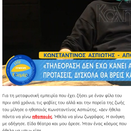
Για τη μεταφυσική εμπειρία που έχει ζήσει με έναν φίλο του
πριν από χρόνια, τις φοβίες του αλλά και την πορεία της ζωής
του μίλησε ο ηθοποιός Κωνσταντίνος Ασπιώτης. «Δεν ήθελα
πάντα να γίνω
ηθοποιός
. Ήθελα να γίνω ζωγράφος. Η ανάγκη
με οδήγησε. Είδα θέατρο και μου άρεσε. Ήταν ένας κόσμος που
ήθελα να μπω» είπε.