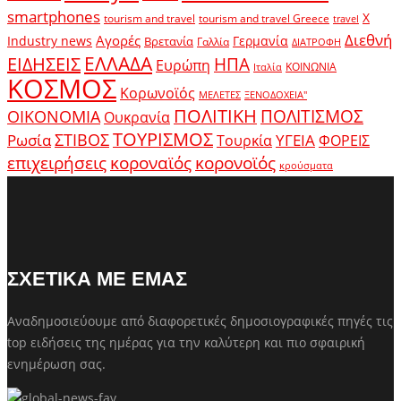
smartphones
X
tourism and travel
tourism and travel Greece
travel
Διεθνή
Αγορές
Industry news
Γερμανία
Βρετανία
Γαλλία
ΔΙΑΤΡΟΦΗ
ΕΛΛΑΔΑ
ΕΙΔΗΣΕΙΣ
ΗΠΑ
Ευρώπη
ΚΟΙΝΩΝΙΑ
Ιταλία
ΚΟΣΜΟΣ
Κορωνοϊός
ΜΕΛΕΤΕΣ
ΞΕΝΟΔΟΧΕΙΑ"
ΠΟΛΙΤΙΚΗ
ΠΟΛΙΤΙΣΜΟΣ
ΟΙΚΟΝΟΜΙΑ
Ουκρανία
ΤΟΥΡΙΣΜΟΣ
Ρωσία
ΣΤΙΒΟΣ
ΥΓΕΙΑ
Τουρκία
ΦΟΡΕΙΣ
κοροναϊός
επιχειρήσεις
κορονοϊός
κρούσματα
ΣΧΕΤΙΚΑ ΜΕ ΕΜΑΣ
Αναδημοσιεύουμε από διαφορετικές δημοσιογραφικές πηγές τις
top ειδήσεις της ημέρας για την καλύτερη και πιο σφαιρική
ενημέρωση σας.