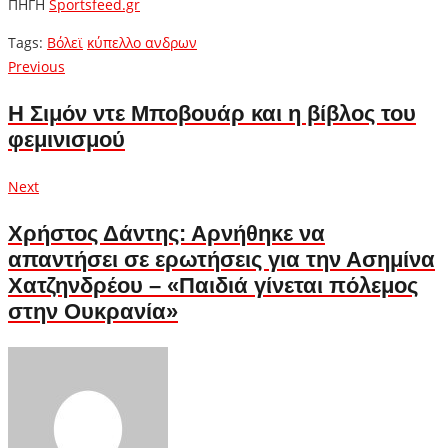
ΠΗΓΗ
Sportsfeed.gr
Tags:
Βόλεϊ
κύπελλο ανδρων
Πλοήγηση
Previous
Previous
post:
άρθρων
Η Σιμόν ντε Μποβουάρ και η βίβλος του
φεμινισμού
Next
Next
post:
Χρήστος Δάντης: Αρνήθηκε να
απαντήσει σε ερωτήσεις για την Ασημίνα
Χατζηνδρέου – «Παιδιά γίνεται πόλεμος
στην Ουκρανία»