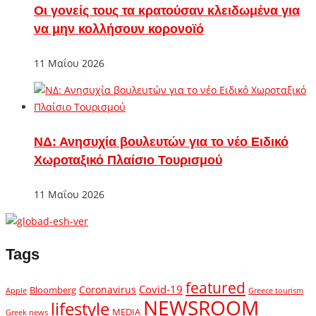
Οι γονείς τους τα κρατούσαν κλειδωμένα για
να μην κολλήσουν κορονοϊό
11 Μαΐου 2026
ΝΔ: Ανησυχία βουλευτών για το νέο Ειδικό
Χωροταξικό Πλαίσιο Τουρισμού
11 Μαΐου 2026
Tags
featured
Covid-19
Coronavirus
Bloomberg
Apple
Greece tourism
NEWSROOM
lifestyle
MEDIA
Greek news