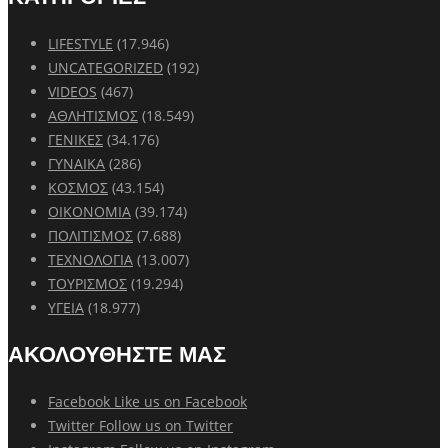
LIFESTYLE
(17.946)
UNCATEGORIZED
(192)
VIDEOS
(467)
ΑΘΛΗΤΙΣΜΟΣ
(18.549)
ΓΕΝΙΚΕΣ
(34.176)
ΓΥΝΑΙΚΑ
(286)
ΚΟΣΜΟΣ
(43.154)
ΟΙΚΟΝΟΜΙΑ
(39.174)
ΠΟΛΙΤΙΣΜΟΣ
(7.688)
ΤΕΧΝΟΛΟΓΙΑ
(13.007)
ΤΟΥΡΙΣΜΟΣ
(19.294)
ΥΓΕΙΑ
(18.977)
ΑΚΟΛΟΥΘΗΣΤΕ ΜΑΣ
Facebook
Like us on Facebook
Twitter
Follow us on Twitter