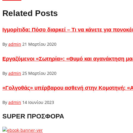
Related Posts
Ιγμορίτιδα: Πόσο διαρκεί – Τι να κάνετε για πονο
By
admin
21 Μαρτίου 2020
Εργαζόμενοι «Σωτηρία»: «Θυμό και αγανάκτηση μα
By
admin
25 Μαρτίου 2020
«Γολγοθάς» υπέρβαρου ασθενή στην Κομοτηνή: «Α
By
admin
14 Ιουνίου 2023
SUPER ΠΡΟΣΦΟΡΑ