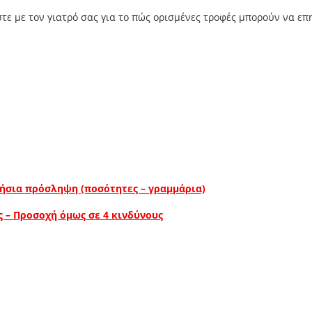
στε με τον γιατρό σας για το πώς ορισμένες τροφές μπορούν να ε
ρήσια πρόσληψη (ποσότητες – γραμμάρια)
ς – Προσοχή όμως σε 4 κινδύνους