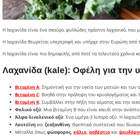
Η λαχανίδα είναι ένα σκούρο, φυλλώδες πράσινο λαχανικό, που μ
Η λαχανίδα θεωρείται υπερτροφή και υπήρχε στην Ευρώπη από τη
Η λαχανίδα είναι πιο δημοφιλής από ποτέ τα τελευταία χρόνια κα
Λαχανίδα (kale): Οφέλη για την υ
Βιταμίνη Α
: Σημαντική για την υγεία των ματιών και των
Βιταμίνη C
: Βοηθά στην πρόληψη του κρυολογήματος και 
Βιταμίνη Κ
: Συμβάλλει στην πήξη του αίματος και την οι
Φολικό οξύ
: Μια βιταμίνη Β που είναι κλειδί στην ανάπτ
Άλφα-λινολενικό οξύ
: Ένα ωμέγα-3 λιπαρό οξύ. Η λαχανί
Λουτεΐνη
και
ζεαξανθίνη
: Θρεπτικά συστατικά που δίνου
Μέταλλα όπως
φώσφορος,
κάλιο
,
ασβέστιο
και
ψευδάργ