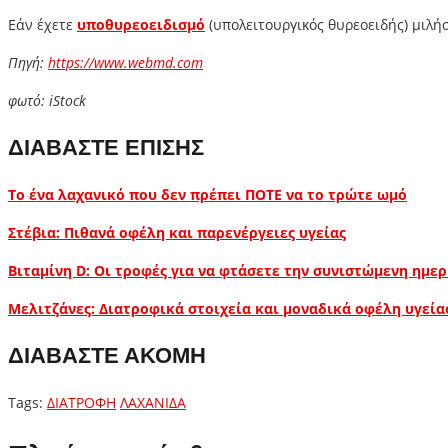
Εάν έχετε
υποθυρεοειδισμό
(υπολειτουργικός θυρεοειδής) μιλή
Πηγή:
https://www.webmd.com
φωτό: iStock
ΔΙΑΒΑΣΤΕ ΕΠΙΣΗΣ
Το ένα λαχανικό που δεν πρέπει ΠΟΤΕ να το τρώτε ωμό
Στέβια: Πιθανά οφέλη και παρενέργειες υγείας
Βιταμίνη D: Οι τροφές για να φτάσετε την συνιστώμενη ημε
Μελιτζάνες: Διατροφικά στοιχεία και μοναδικά οφέλη υγεία
ΔΙΑΒΑΣΤΕ ΑΚΟΜΗ
Tags:
ΔΙΑΤΡΟΦΗ
ΛΑΧΑΝΙΔΑ