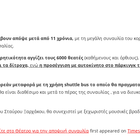
άβουν απόψε
μετά από 11 χρόνια,
με τη μεγάλη συναυλία του κο
αλίας.
ρητικότητα αγγίζει τους 6000 θεατές
(καθήμενους και όρθιους)
ι τα δίτροχα,
ενώ
η προσέγγιση με αυτοκίνητο στο πάρκινγκ τ
ρεάν μεταφορά με τη χρήση shuttle bus το οποίο θα πραγματο
θα είναι διαθέσιμο και μετά το πέρας της συναυλίας , για να διε
ου Σταύρου Ξαρχάκου, θα συνεχιστεί με ξεχωριστές μουσικές βραδι
ίτε στο Θέατρο για την αποψινή συναυλία
first appeared on
Time