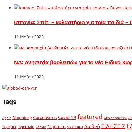
Ισπανία: Σπίτι – κολαστήριο για τρία παιδιά 
11 Μαΐου 2026
ΝΔ: Ανησυχία βουλευτών για το νέο Ειδικό Χω
11 Μαΐου 2026
Tags
featured
Covid-19
Coronavirus
Bloomberg
Apple
Greece tourism
Gr
Ε
ΕΙΔΗΣΕΙΣ
Διεθνή
Αγορές
Γερμανία
Βρετανία
Γαλλία
ΔΙΑΤΡΟΦΗ