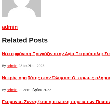
admin
Related Posts
Νέα εμφάνιση Πριγκόζιν στην Αγία Πετρούπολη: Σ
By
admin
28 Ιουλίου 2023
Νεκρός ορειβάτης στον Όλυμπο: Οι πρώτες πληροφ
By
admin
26 Δεκεμβρίου 2022
Γερμανία: Συνεχίζεται η πτωτική πορεία των Πρασί