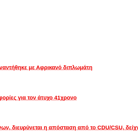
υναντήθηκε με Αφρικανό διπλωμάτη
ορίες για τον άτυχο 41χρονο
νων, διευρύνεται η απόσταση από το CDU/CSU, δείχν