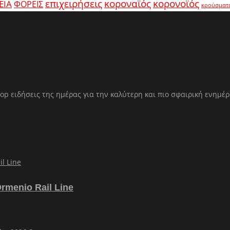
κοροναϊός
επιχειρήσεις
κορονοϊός
ΕΙΑ
ΦΟΡΕΙΣ
κρούσματ
op ειδήσεις της ημέρας για την καλύτερη και πιο σφαιρική ενημέ
Ormenio Rail Line