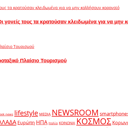
– Οι γονείς τους τα κρατούσαν κλειδωμένα για να μην
ροταξικό Πλαίσιο Τουρισμού
NEWSROOM
lifestyle
smartphone
MEDIA
eek news
ΚΟΣΜΟΣ
ΛΛΑΔΑ
ΗΠΑ
Ευρώπη
Κορων
ΚΟΙΝΩΝΙΑ
Ιταλία