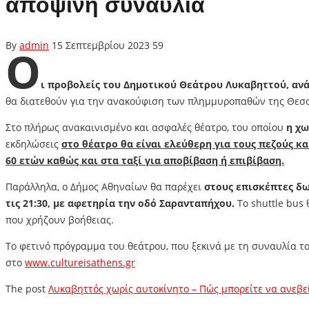
αποψινή συναυλία
By
admin
15 Σεπτεμβρίου 2023
59
Ο
ι προβολείς του Δημοτικού Θεάτρου Λυκαβηττού, αν
θα διατεθούν για την ανακούφιση των πλημμυροπαθών της Θεσσ
Στο πλήρως ανακαινισμένο και ασφαλές θέατρο, του οποίου
η χω
εκδηλώσεις
στο θέατρο θα είναι ελεύθερη για τους πεζούς κα
60 ετών καθώς και στα ταξί για αποβίβαση ή επιβίβαση.
Παράλληλα, ο Δήμος Αθηναίων θα παρέχει
στους επισκέπτες δω
τις 21:30, με αφετηρία την οδό Σαρανταπήχου.
Το shuttle bus 
που χρήζουν βοήθειας.
Το φετινό πρόγραμμα του θεάτρου, που ξεκινά με τη συναυλία
τ
στο
www.cultureisathens.gr
The post
Λυκαβηττός χωρίς αυτοκίνητο – Πώς μπορείτε να ανεβε