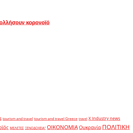
 κολλήσουν κορονοϊό
s
X Industry news
tourism and travel
tourism and travel Greece
travel
ΠΟΛΙΤΙΚΗ
ΟΙΚΟΝΟΜΙΑ
οϊός
Ουκρανία
ΜΕΛΕΤΕΣ
ΞΕΝΟΔΟΧΕΙΑ"