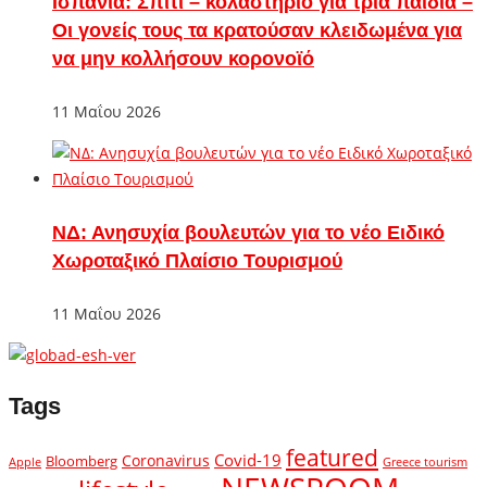
Ισπανία: Σπίτι – κολαστήριο για τρία παιδιά –
Οι γονείς τους τα κρατούσαν κλειδωμένα για
να μην κολλήσουν κορονοϊό
11 Μαΐου 2026
ΝΔ: Ανησυχία βουλευτών για το νέο Ειδικό
Χωροταξικό Πλαίσιο Τουρισμού
11 Μαΐου 2026
Tags
featured
Covid-19
Coronavirus
Bloomberg
Apple
Greece tourism