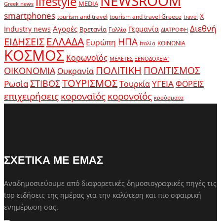
NEWSROOM
lifestyle
MEDIA
Greek news
smartphones
X
tourism and travel
tourism and travel Greece
travel
Διεθνή
Αγορές
Industry news
Γερμανία
Βρετανία
Γαλλία
ΔΙΑΤΡΟΦΗ
ΕΛΛΑΔΑ
ΕΙΔΗΣΕΙΣ
ΗΠΑ
Ευρώπη
ΚΟΙΝΩΝΙΑ
Ιταλία
ΚΟΣΜΟΣ
Κορωνοϊός
ΜΕΛΕΤΕΣ
ΞΕΝΟΔΟΧΕΙΑ"
ΠΟΛΙΤΙΚΗ
ΠΟΛΙΤΙΣΜΟΣ
ΟΙΚΟΝΟΜΙΑ
Ουκρανία
ΤΟΥΡΙΣΜΟΣ
Ρωσία
ΣΤΙΒΟΣ
ΥΓΕΙΑ
Τουρκία
ΦΟΡΕΙΣ
κοροναϊός
επιχειρήσεις
κορονοϊός
κρούσματα
ΣΧΕΤΙΚΑ ΜΕ ΕΜΑΣ
Αναδημοσιεύουμε από διαφορετικές δημοσιογραφικές πηγές τις
top ειδήσεις της ημέρας για την καλύτερη και πιο σφαιρική
ενημέρωση σας.