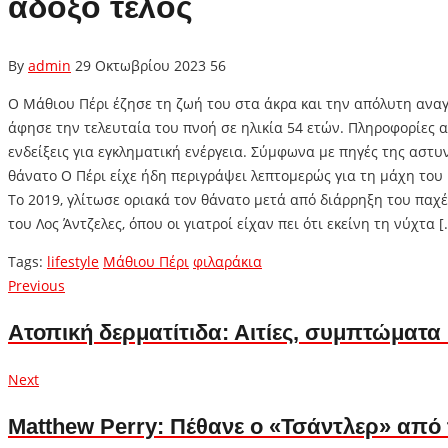
άδοξο τέλος
By
admin
29 Οκτωβρίου 2023
56
Ο Μάθιου Πέρι έζησε τη ζωή του στα άκρα και την απόλυτη αναγν
άφησε την τελευταία του πνοή σε ηλικία 54 ετών. Πληροφορίες 
ενδείξεις για εγκληματική ενέργεια. Σύμφωνα με πηγές της αστυ
θάνατο Ο Πέρι είχε ήδη περιγράψει λεπτομερώς για τη μάχη του 
Το 2019, γλίτωσε οριακά τον θάνατο μετά από διάρρηξη του παχ
του Λος Άντζελες, όπου οι γιατροί είχαν πει ότι εκείνη τη νύχτ
Tags:
lifestyle
Μάθιου Πέρι
φιλαράκια
Πλοήγηση
Previous
Previous
post:
άρθρων
Ατοπική δερματίτιδα: Αιτίες, συμπτώματα 
Next
Next
post:
Matthew Perry: Πέθανε ο «Τσάντλερ» από