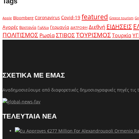
Tags
featured
Covid-19
Coronavirus
Bloomberg
Apple
Greece tourism
Gr
Ε
ΕΙΔΗΣΕΙΣ
Διεθνή
Αγορές
Γερμανία
Βρετανία
Γαλλία
ΔΙΑΤΡΟΦΗ
ΤΟΥΡΙΣΜΟΣ
ΠΟΛΙΤΙΣΜΟΣ
Ρωσία
ΣΤΙΒΟΣ
ΥΓ
Τουρκία
ΣΧΕΤΙΚΑ ΜΕ ΕΜΑΣ
Αναδημοσιεύουμε από διαφορετικές δημοσιογραφικές πηγές τις t
ΤΕΛΕΥΤΑΙΑ ΝΕΑ