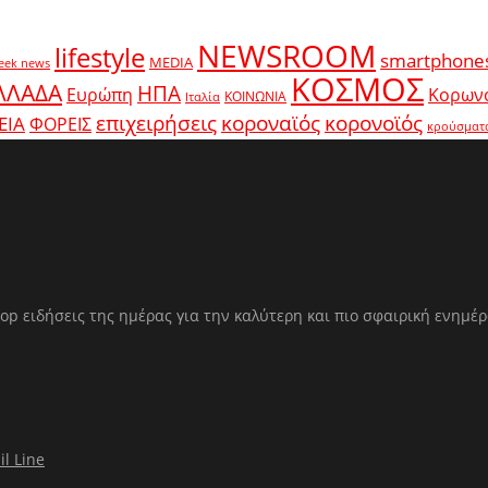
NEWSROOM
lifestyle
smartphone
MEDIA
eek news
ΚΟΣΜΟΣ
ΛΛΑΔΑ
ΗΠΑ
Ευρώπη
Κορων
ΚΟΙΝΩΝΙΑ
Ιταλία
κοροναϊός
επιχειρήσεις
κορονοϊός
ΕΙΑ
ΦΟΡΕΙΣ
κρούσματ
op ειδήσεις της ημέρας για την καλύτερη και πιο σφαιρική ενημέ