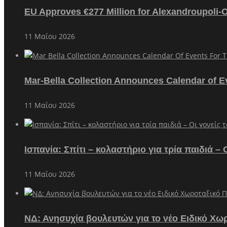
EU Approves €277 Million for Alexandroupoli-
11 Μαΐου 2026
Mar-Bella Collection Announces Calendar of E
11 Μαΐου 2026
Ισπανία: Σπίτι – κολαστήριο για τρία παιδιά 
11 Μαΐου 2026
ΝΔ: Ανησυχία βουλευτών για το νέο Ειδικό Χω