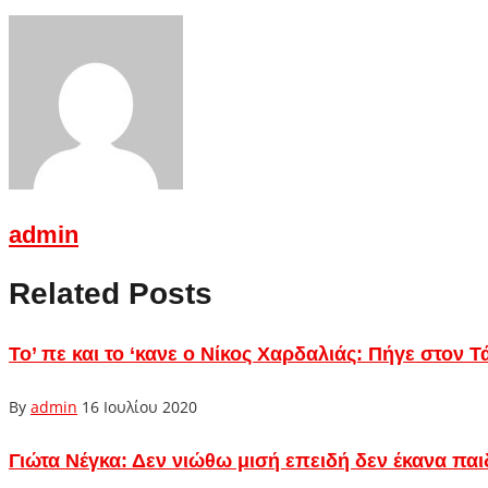
admin
Related Posts
Το’ πε και το ‘κανε ο Νίκος Χαρδαλιάς: Πήγε στον 
By
admin
16 Ιουλίου 2020
Γιώτα Νέγκα: Δεν νιώθω μισή επειδή δεν έκανα παι