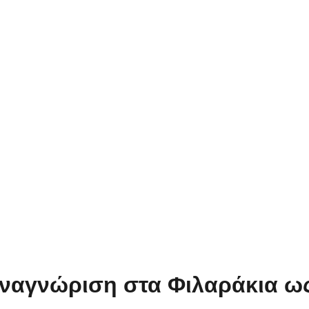
ναγνώριση στα Φιλαράκια ως Τ