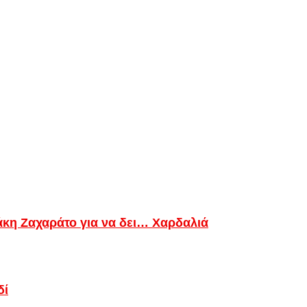
Τάκη Ζαχαράτο για να δει… Χαρδαλιά
δί