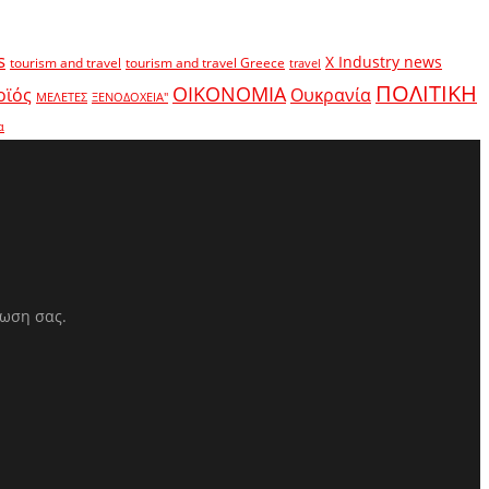
s
X Industry news
tourism and travel
tourism and travel Greece
travel
ΠΟΛΙΤΙΚΗ
ΟΙΚΟΝΟΜΙΑ
οϊός
Ουκρανία
ΜΕΛΕΤΕΣ
ΞΕΝΟΔΟΧΕΙΑ"
α
ρωση σας.