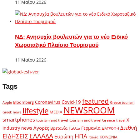
11 Μαΐου 2026
ΝΔ: Ανησυχία βουλευτών για το νέο Ειδικό
Χωροταξικό Πλαίσιο Τουρισμού
11 Μαΐου 2026
Tags
featured
Covid-19
Coronavirus
Bloomberg
Apple
Greece tourism
NEWSROOM
lifestyle
MEDIA
Greek news
smartphones
X
tourism and travel
tourism and travel Greece
travel
Διεθνή
Αγορές
Industry news
Γερμανία
Βρετανία
Γαλλία
ΔΙΑΤΡΟΦΗ
ΕΛΛΑΔΑ
ΕΙΔΗΣΕΙΣ
ΗΠΑ
Ευρώπη
ΚΟΙΝΩΝΙΑ
Ιταλία