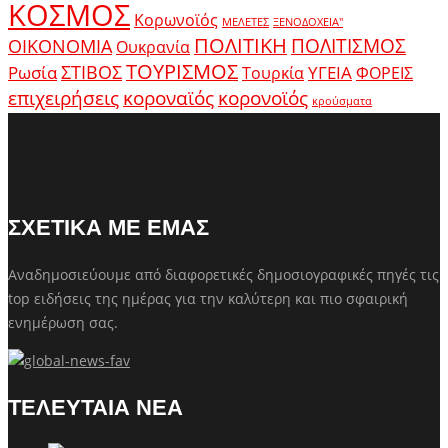
ΚΟΣΜΟΣ
Κορωνοϊός
ΜΕΛΕΤΕΣ
ΞΕΝΟΔΟΧΕΙΑ"
ΠΟΛΙΤΙΚΗ
ΠΟΛΙΤΙΣΜΟΣ
ΟΙΚΟΝΟΜΙΑ
Ουκρανία
ΤΟΥΡΙΣΜΟΣ
Ρωσία
ΣΤΙΒΟΣ
ΥΓΕΙΑ
Τουρκία
ΦΟΡΕΙΣ
κοροναϊός
επιχειρήσεις
κορονοϊός
κρούσματα
ΣΧΕΤΙΚΑ ΜΕ ΕΜΑΣ
Αναδημοσιεύουμε από διαφορετικές δημοσιογραφικές πηγές τις
top ειδήσεις της ημέρας για την καλύτερη και πιο σφαιρική
ενημέρωση σας.
ΤΕΛΕΥΤΑΙΑ ΝΕΑ