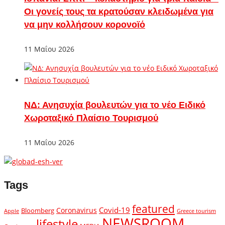
Οι γονείς τους τα κρατούσαν κλειδωμένα για
να μην κολλήσουν κορονοϊό
11 Μαΐου 2026
ΝΔ: Ανησυχία βουλευτών για το νέο Ειδικό
Χωροταξικό Πλαίσιο Τουρισμού
11 Μαΐου 2026
Tags
featured
Covid-19
Coronavirus
Bloomberg
Apple
Greece tourism
NEWSROOM
lifestyle