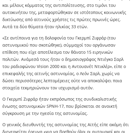
και μέλους κόμματος της αντιπολίτευσης, στο τιμόνι του
αυτοκινήτου της, μεταφορτώθηκαν σε ιστότοπους κοινωνικής
δικτύωσης από αϊτινούς χρήστες τις πρώτες πρωινές ώρες.
Αυτά τα δύο θύματα ήταν ηλικίας 33 ετών.
«Σε αντίποινα για τη δολοφονία του Γκερμπί Ζιφράρ (του
αστυνομικού που σκοτώθηκε), σύμμαχοί του οργάνωσαν
επίθεση που είχε αποτέλεσμα τον θάνατο 15 ειρηνικών
πολιτών. Ανάμεσά τους ήταν ο δημοσιογράφος Ντιέγκο Σαρλ
του ραδιοφώνου Vision 2000 και η Αντουανέτ Ντικλέρ», είπε ο
επικεφαλής της αϊτινής αστυνομίας, ο Λεόν Σαρλ, χωρίς να
δώσει περισσότερες λεπτομέρειες ούτε να αποκαλύψει ποια
στοιχεία τεκμηριώνουν τον ισχυρισμό αυτόν.
Ο Γκερμπί Ζιφράρ ήταν εκπρόσωπος της συνδικαλιστικής
ένωσης αστυνομικών SPNH-17, που βρίσκεται σε ανοικτή
σύγκρουση με την ηγεσία της αστυνομίας.
Ο γενικός διευθυντής της αστυνομίας της Αϊτής είπε ακόμη ότι
διενεργείται έρευνα «για να βρεθούν όλοι οι αυτουργοί και οι