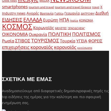
MEDIA
Greek news
smartphones
X
tourism and travel
tourism and travel Greece
travel
Διεθνή
Αγορές
Industry news
Γερμανία
Βρετανία
Γαλλία
ΔΙΑΤΡΟΦΗ
ΕΛΛΑΔΑ
ΕΙΔΗΣΕΙΣ
ΗΠΑ
Ευρώπη
ΚΟΙΝΩΝΙΑ
Ιταλία
ΚΟΣΜΟΣ
Κορωνοϊός
ΜΕΛΕΤΕΣ
ΞΕΝΟΔΟΧΕΙΑ"
ΠΟΛΙΤΙΚΗ
ΠΟΛΙΤΙΣΜΟΣ
ΟΙΚΟΝΟΜΙΑ
Ουκρανία
ΤΟΥΡΙΣΜΟΣ
Ρωσία
ΣΤΙΒΟΣ
ΥΓΕΙΑ
Τουρκία
ΦΟΡΕΙΣ
κοροναϊός
επιχειρήσεις
κορονοϊός
κρούσματα
ΣΧΕΤΙΚΑ ΜΕ ΕΜΑΣ
Αναδημοσιεύουμε από διαφορετικές δημοσιογραφικές πηγές τις
top ειδήσεις της ημέρας για την καλύτερη και πιο σφαιρική
ενημέρωση σας.