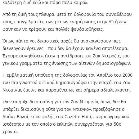
καλύτερη ζωή εδώ και πάρα πολύ καιρό».
Από τη δική τους πλευρά, μετά τη δολοφονία του συναδέλφου
τους, επαγγελματίες των μέσων ενημέρωσης στην Αϊτή δεν
φάνηκαν να τρέφουν και πολλές ψευδαισθήσεις.
Όπως πάντα «οι δικαστικές αρχές θα ανακοινώσουν πως
διενεργούν έρευνες – που δεν θα έχουν κανένα αποτέλεσμα.
Έχουμε συνηθίσει», ήταν η αντίδραση του Ζακ Ντεροζιέ, του
γενικού γραμματέα της ένωσης των αϊτινών δημοσιογράφων.
Η εμβληματική υπόθεση της δολοφονίας τον Απρίλιο του 2000
του πιο γνωστού αϊτινού δημοσιογράφου την εποχή, του Ζαν
Ντομινίκ, έμεινε και παραμένει ως και σήμερα αδιαλεύκαντη.
«Δεν υπήρξε δικαιοσύνη για τον Ζαν Ντομινίκ, όπως δεν θα
υπάρξει δικαιοσύνη ούτε για τον Ντιέγκο», προεξόφλησε ο
Ασάντ Βολσί, επικεφαλής του Gazette Haïti, ειδησεογραφικού
ιστότοπου με τον οποίο ο εκλιπών συνεργαζόταν για δύο
χρόνια.