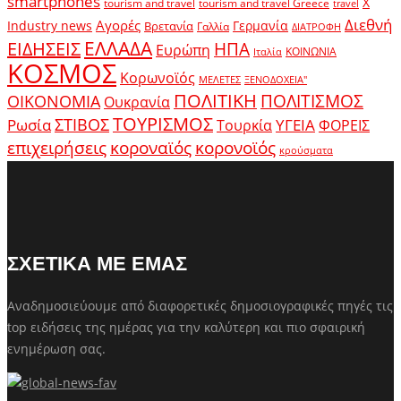
smartphones
X
tourism and travel
tourism and travel Greece
travel
Διεθνή
Αγορές
Industry news
Γερμανία
Βρετανία
Γαλλία
ΔΙΑΤΡΟΦΗ
ΕΛΛΑΔΑ
ΕΙΔΗΣΕΙΣ
ΗΠΑ
Ευρώπη
ΚΟΙΝΩΝΙΑ
Ιταλία
ΚΟΣΜΟΣ
Κορωνοϊός
ΜΕΛΕΤΕΣ
ΞΕΝΟΔΟΧΕΙΑ"
ΠΟΛΙΤΙΚΗ
ΠΟΛΙΤΙΣΜΟΣ
ΟΙΚΟΝΟΜΙΑ
Ουκρανία
ΤΟΥΡΙΣΜΟΣ
Ρωσία
ΣΤΙΒΟΣ
ΥΓΕΙΑ
Τουρκία
ΦΟΡΕΙΣ
κοροναϊός
επιχειρήσεις
κορονοϊός
κρούσματα
ΣΧΕΤΙΚΑ ΜΕ ΕΜΑΣ
Αναδημοσιεύουμε από διαφορετικές δημοσιογραφικές πηγές τις
top ειδήσεις της ημέρας για την καλύτερη και πιο σφαιρική
ενημέρωση σας.