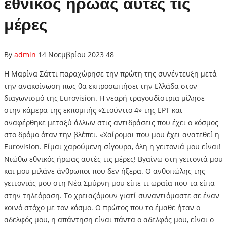
εθνικός ήρωας αυτές τις
μέρες
By
admin
14 Νοεμβρίου 2023
48
Η Μαρίνα Σάττι παραχώρησε την πρώτη της συνέντευξη μετά
την ανακοίνωση πως θα εκπροσωπήσει την Ελλάδα στον
διαγωνισμό της Eurovision. Η νεαρή τραγουδίστρια μίλησε
στην κάμερα της εκπομπής «Στούντιο 4» της ΕΡΤ και
αναφέρθηκε μεταξύ άλλων στις αντιδράσεις που έχει ο κόσμος
στο δρόμο όταν την βλέπει. «Χαίρομαι που μου έχει ανατεθεί η
Eurovision. Είμαι χαρούμενη σίγουρα, όλη η γειτονιά μου είναι!
Νιώθω εθνικός ήρωας αυτές τις μέρες! Βγαίνω στη γειτονιά μου
και μου μιλάνε άνθρωποι που δεν ήξερα. Ο ανθοπώλης της
γειτονιάς μου στη Νέα Σμύρνη μου είπε τι ωραία που τα είπα
στην τηλεόραση. Το χρειαζόμουν γιατί συναντιόμαστε σε έναν
κοινό στόχο με τον κόσμο. Ο πρώτος που το έμαθε ήταν ο
αδελφός μου, η απάντηση είναι πάντα ο αδελφός μου, είναι ο