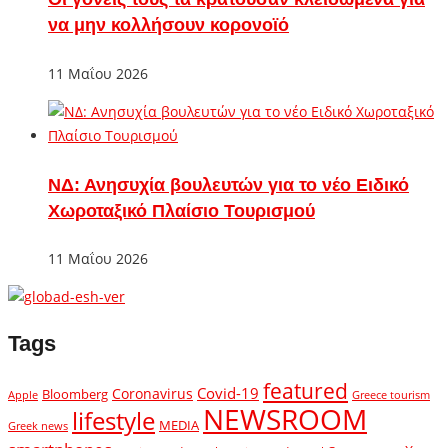
να μην κολλήσουν κορονοϊό
11 Μαΐου 2026
ΝΔ: Ανησυχία βουλευτών για το νέο Ειδικό
Χωροταξικό Πλαίσιο Τουρισμού
11 Μαΐου 2026
Tags
featured
Covid-19
Coronavirus
Bloomberg
Apple
Greece tourism
NEWSROOM
lifestyle
MEDIA
Greek news