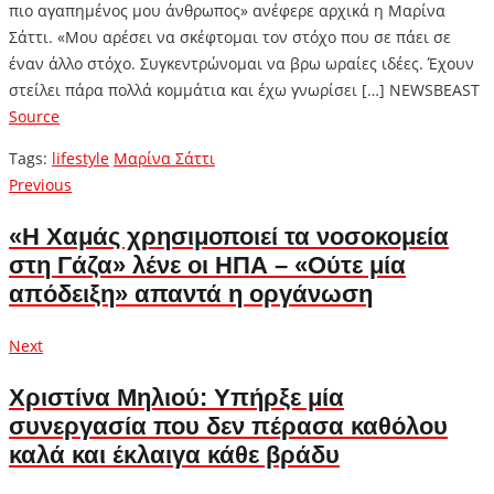
πιο αγαπημένος μου άνθρωπος» ανέφερε αρχικά η Μαρίνα
Σάττι. «Μου αρέσει να σκέφτομαι τον στόχο που σε πάει σε
έναν άλλο στόχο. Συγκεντρώνομαι να βρω ωραίες ιδέες. Έχουν
στείλει πάρα πολλά κομμάτια και έχω γνωρίσει […] NEWSBEAST
Source
Tags:
lifestyle
Μαρίνα Σάττι
Πλοήγηση
Previous
Previous
post:
άρθρων
«Η Χαμάς χρησιμοποιεί τα νοσοκομεία
στη Γάζα» λένε οι ΗΠΑ – «Ούτε μία
απόδειξη» απαντά η οργάνωση
Next
Next
post:
Χριστίνα Μηλιού: Υπήρξε μία
συνεργασία που δεν πέρασα καθόλου
καλά και έκλαιγα κάθε βράδυ