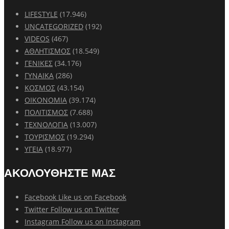
LIFESTYLE
(17.946)
UNCATEGORIZED
(192)
VIDEOS
(467)
ΑΘΛΗΤΙΣΜΟΣ
(18.549)
ΓΕΝΙΚΕΣ
(34.176)
ΓΥΝΑΙΚΑ
(286)
ΚΟΣΜΟΣ
(43.154)
ΟΙΚΟΝΟΜΙΑ
(39.174)
ΠΟΛΙΤΙΣΜΟΣ
(7.688)
ΤΕΧΝΟΛΟΓΙΑ
(13.007)
ΤΟΥΡΙΣΜΟΣ
(19.294)
ΥΓΕΙΑ
(18.977)
ΑΚΟΛΟΥΘΗΣΤΕ ΜΑΣ
Facebook
Like us on Facebook
Twitter
Follow us on Twitter
Instagram
Follow us on Instagram