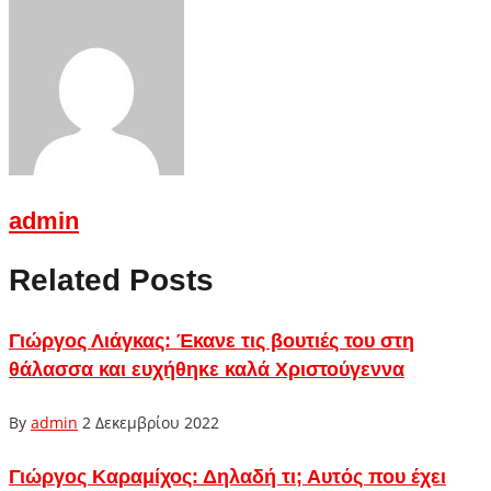
admin
Related Posts
Γιώργος Λιάγκας: Έκανε τις βουτιές του στη
θάλασσα και ευχήθηκε καλά Χριστούγεννα
By
admin
2 Δεκεμβρίου 2022
Γιώργος Καραμίχος: Δηλαδή τι; Αυτός που έχει