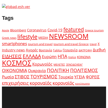
Tags
featured
Covid-19
Coronavirus
Bloomberg
Apple
Greece tourism
NEWSROOM
lifestyle
MEDIA
Greek news
smartphones
X
tourism and travel
tourism and travel Greece
travel
Διεθνή
Αγορές
Industry news
Γερμανία
Βρετανία
Γαλλία
ΔΙΑΤΡΟΦΗ
ΕΛΛΑΔΑ
ΕΙΔΗΣΕΙΣ
ΗΠΑ
Ευρώπη
ΚΟΙΝΩΝΙΑ
Ιταλία
ΚΟΣΜΟΣ
Κορωνοϊός
ΜΕΛΕΤΕΣ
ΞΕΝΟΔΟΧΕΙΑ"
ΠΟΛΙΤΙΚΗ
ΠΟΛΙΤΙΣΜΟΣ
ΟΙΚΟΝΟΜΙΑ
Ουκρανία
ΤΟΥΡΙΣΜΟΣ
Ρωσία
ΣΤΙΒΟΣ
ΥΓΕΙΑ
Τουρκία
ΦΟΡΕΙΣ
κοροναϊός
επιχειρήσεις
κορονοϊός
κρούσματα