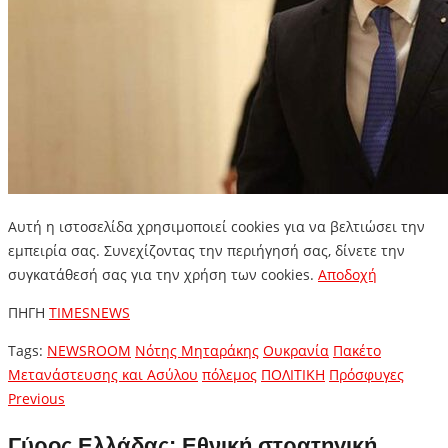
Αυτή η ιστοσελίδα χρησιμοποιεί cookies για να βελτιώσει την
εμπειρία σας. Συνεχίζοντας την περιήγησή σας, δίνετε την
συγκατάθεσή σας για την χρήση των cookies.
Aποδοχή
ΠΗΓΗ
TIMESNEWS
Tags:
NEWSROOM
Νότης Μηταράκης
Ουκρανία
Πακέτο
Μετανάστευσης και Ασύλου
πόλεμος
ΠΟΛΙΤΙΚΗ
Πρόσφυγες
Πλοήγηση
Previous
Previous
post:
άρθρων
Γύρος Ελλάδας: Εθνική στρατηγική