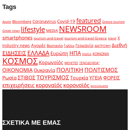
Tags
featured
Covid-19
Coronavirus
Bloomberg
Apple
Greece tourism
NEWSROOM
lifestyle
MEDIA
Greek news
smartphones
X
tourism and travel
tourism and travel Greece
travel
Διεθνή
Αγορές
Industry news
Γερμανία
Βρετανία
Γαλλία
ΔΙΑΤΡΟΦΗ
ΕΛΛΑΔΑ
ΕΙΔΗΣΕΙΣ
ΗΠΑ
Ευρώπη
ΚΟΙΝΩΝΙΑ
Ιταλία
ΚΟΣΜΟΣ
Κορωνοϊός
ΜΕΛΕΤΕΣ
ΞΕΝΟΔΟΧΕΙΑ"
ΠΟΛΙΤΙΚΗ
ΠΟΛΙΤΙΣΜΟΣ
ΟΙΚΟΝΟΜΙΑ
Ουκρανία
ΤΟΥΡΙΣΜΟΣ
Ρωσία
ΣΤΙΒΟΣ
ΥΓΕΙΑ
Τουρκία
ΦΟΡΕΙΣ
κοροναϊός
επιχειρήσεις
κορονοϊός
κρούσματα
ΣΧΕΤΙΚΑ ΜΕ ΕΜΑΣ