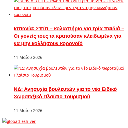
Ισπανία: Σπίτι – κολαστήριο για τρία παιδιά –
Οι γονείς τους τα κρατούσαν κλειδωμένα για
να μην κολλήσουν κορονοϊό
11 Μαΐου 2026
ΝΔ: Ανησυχία βουλευτών για το νέο Ειδικό
Χωροταξικό Πλαίσιο Τουρισμού
11 Μαΐου 2026