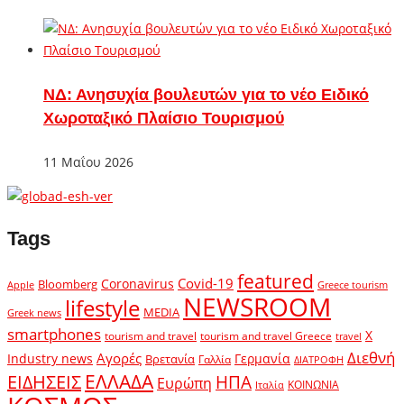
ΝΔ: Ανησυχία βουλευτών για το νέο Ειδικό
Χωροταξικό Πλαίσιο Τουρισμού
11 Μαΐου 2026
Tags
featured
Covid-19
Coronavirus
Bloomberg
Apple
Greece tourism
NEWSROOM
lifestyle
MEDIA
Greek news
smartphones
X
tourism and travel
tourism and travel Greece
travel
Διεθνή
Αγορές
Industry news
Γερμανία
Βρετανία
Γαλλία
ΔΙΑΤΡΟΦΗ
ΕΛΛΑΔΑ
ΕΙΔΗΣΕΙΣ
ΗΠΑ
Ευρώπη
ΚΟΙΝΩΝΙΑ
Ιταλία