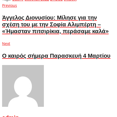
Πλοήγηση
Previous
Previous
post:
άρθρων
Άγγελος Διονυσίου: Μίλησε για την
σχέση του με την Σοφία Αλιμπέρτη –
«Ήμασταν πιτσιρίκια, περάσαμε καλά»
Next
Next
post:
Ο καιρός σήμερα Παρασκευή 4 Μαρτίου