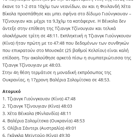
έκανε το 1-2 στα 10χλμ των νεανίδων, αν και η Φινλανδή Χέτα
Βίκολα προσπάθησε και μπει σφήνα στο δίδυμο Γιούνγκουαν –
Τζίνουγιαν και μέχρι τα 9,3χλμ τα κατάφερνε. Η Βέικολα δεν
άντεξε στην επίθεση της Τζιανγκ Τζίνουγιαν και τελικά
ολοκλήρωσε τρίτη σε 48:11. Εκπληκτική η Τζιανγκ Γιούνγκουαν
(Κίνα) ήταν πρώτη με το 47:48 που δεδομένων των συνθηκών
που επικρατούν στο Μουσκάτ (25 βαθμοί Κελσίου) είναι καλή
επίδοση. Την ακολούθησε αρκετά πίσω η συμπατριώτισσα της
Τζιανγκ Τζίνουγιαν με 48:03.
Στην 4η θέση τερμάτισε η μοναδική εκπρόσωπος της
Ουκρανίας, η 17χρονη Βαλέρια Σολομίτσκα σε 48:53.
Ατομικό
1. Τζιανγκ Γιούνγκουαν (Κίνα) 47:48
2. Τζιανγκ Τζίνουγιαν (Κίνα) 48:03
3. Χέτα Βέικολα (Φίνλανδία) 48:11
4. Βαλέρια Σολομίτσκα (Ουκρανία) 48:53
5. Ολίβια Σάντερι (Αυστραλία) 49:01
6. Γκάγκλα Μεϊντούο (Κίνα) 49:30