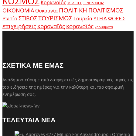
ΚΟΣΜΟΣ
Κορωνοϊός
ΜΕΛΕΤΕΣ
ΞΕΝΟΔΟΧΕΙΑ"
ΠΟΛΙΤΙΚΗ
ΠΟΛΙΤΙΣΜΟΣ
ΟΙΚΟΝΟΜΙΑ
Ουκρανία
ΤΟΥΡΙΣΜΟΣ
Ρωσία
ΣΤΙΒΟΣ
ΥΓΕΙΑ
Τουρκία
ΦΟΡΕΙΣ
κοροναϊός
επιχειρήσεις
κορονοϊός
κρούσματα
ΣΧΕΤΙΚΑ ΜΕ ΕΜΑΣ
Αναδημοσιεύουμε από διαφορετικές δημοσιογραφικές πηγές τις
top ειδήσεις της ημέρας για την καλύτερη και πιο σφαιρική
ενημέρωση σας.
ΤΕΛΕΥΤΑΙΑ ΝΕΑ