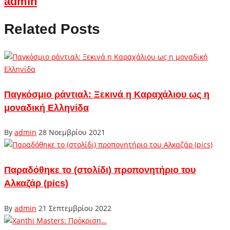
admin
Related Posts
Παγκόσμιο ράντιαλ: Ξεκινά η Καραχάλιου ως η
μοναδική Ελληνίδα
By
admin
28 Νοεμβρίου 2021
Παραδόθηκε το (στολίδι) προπονητήριο του
Αλκαζάρ (pics)
By
admin
21 Σεπτεμβρίου 2022