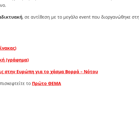
νο.
ιαδικτυακή
, σε αντίθεση με το μεγάλο event που διοργανώθηκε στ
ίνακας)
ική (γράφημα)
ις στην Ευρώπη για το χάσμα Βορρά – Νότου
επισκεφτείτε το
Πρώτο ΘΕΜΑ