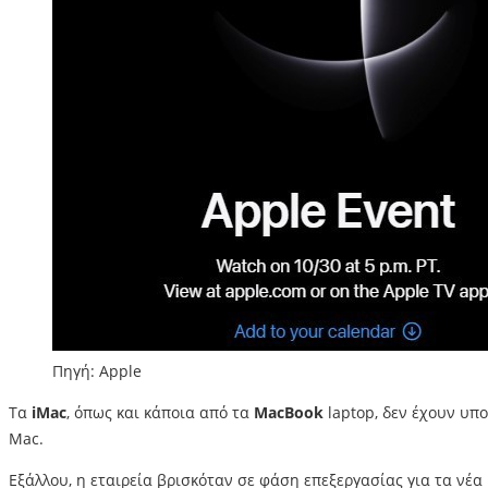
Πηγή: Apple
Τα
iMac
, όπως και κάποια από τα
MacBook
laptop, δεν έχουν υπ
Mac.
Εξάλλου, η εταιρεία βρισκόταν σε φάση επεξεργασίας για τα νέα