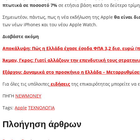
πτωτικά σε ποσοστό 7%
σε ετήσια βάση κατά το δεύτερο τρίμη
Σημειωτέον, πάντως, πως η νέα εκδήλωση της Apple
θα είναι δ
των νέων iPhones και του νέου Apple Watch.
Διαβάστε ακόμη
Αποκάλυψη: Πώς η Ελλάδα έχασε έσοδα ΦΠΑ 3,2 δισ. ευρώ (π
Άκμαν, Γκρος: Γιατί αλλάζουν την επενδυτική τους στρατηγ
Εξάρχου: Δυναμικά στο προσκήνιο η Ελλάδα – Μεταρρυθμίσε
Για όλες τις υπόλοιπες
ειδήσεις
της επικαιρότητας μπορείτε να 
ΠΗΓΗ
NEWMONEY
Tags:
Apple
ΤΕΧΝΟΛΟΓΙΑ
Πλοήγηση άρθρων