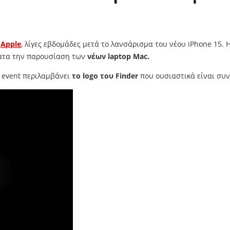
η
Apple
, λίγες εβδομάδες μετά το λανσάρισμα του νέου iPhone 15.
τατα την παρουσίαση των
νέων laptop Mac.
υ event περιλαμβάνει
το logo του Finder
που ουσιαστικά είναι συ