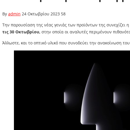
By
admin
24 Οκτωβρίου 2023
58
Την παρουσίαση της νέας γενιάς των προϊόντων της συνεχίζει 
τις 30 Οκτωβρίου,
στην οποία οι αναλυτές περιμένουν πιθανό
Άλλωστε, και το οπτικό υλικό που συνοδεύει την ανακοίνωση το