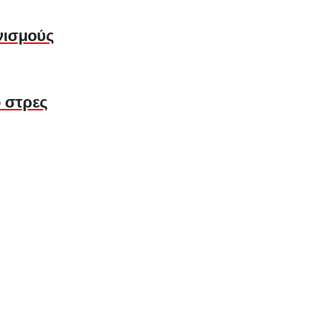
νισμούς
 στρες