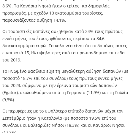
8,6%. Τα Κανάρια Νησιά ήταν ο τρίτος πιο δημοφιλής
προορισμός, με σχεδόν 10 εκατομμύρια τουρίστες,
παρουσιάζοντας αύξηση 14,1%.
Οι τουριστικές δαπάνες αυξήθηκαν κατά 24% τους πρώτους
εννέα μήνες του έτους, φθάνοντας περίπου τα 84,6
δισεκατομμύρια ευρώ. Τα καλά νέα είναι ότι οι δαπάνες αυτές
είναι κατά 15,1% υψηλότερες από τα προ-πανδημικά επίπεδα
του 2019.
Το Ηνωμένο Βασίλειο είχε τη μεγαλύτερη αύξηση δαπανών (με
ποσοστό 18,7% επί του συνόλου) τους πρώτους εννέα μήνες
του 2023, σύμφωνα με την έρευνα τουριστικών δαπανών
(Egatur), ακολουθούμενο από τη Γερμανία (11,9%) και τη Γαλλία
(9,3%).
Οι περιφέρειες με το υψηλότερο επίπεδο δαπανών μέχρι τον
Σεπτέμβριο ήταν η Καταλονία (με ποσοστό 19,5% επί του
συνόλου), οι Βαλεαρίδες Νήσοι (18,3%) και οι Κανάριοι Νήσοι
(17,2%).