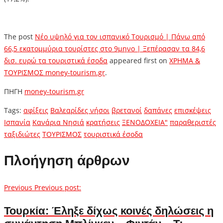
The post
Νέο υψηλό για τον ισπανικό Τουρισμό | Πάνω από
66,5 εκατομμύρια τουρίστες στο 9μηνο | Ξεπέρασαν τα 84,6
δισ. ευρώ τα τουριστικά έσοδα
appeared first on
ΧΡΗΜΑ &
ΤΟΥΡΙΣΜΟΣ money-tourism.gr
.
ΠΗΓΗ
money-tourism.gr
Tags:
αφίξεις
Βαλεαρίδες νήσοι
βρετανοί
δαπάνες
επισκέψεις
Ισπανία
Κανάρια Νησιά
κρατήσεις
ΞΕΝΟΔΟΧΕΙΑ"
παραθεριστές
ταξιδιώτες
ΤΟΥΡΙΣΜΟΣ
τουριστικά έσοδα
Πλοήγηση άρθρων
Previous
Previous post:
Τουρκία: Έληξε δίχως κοινές δηλώσεις η