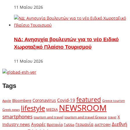
11 Μαΐου 2026
ΝΔ: Ανησυχία βουλευτών για το νέο Ειδικό
Χωροταξικό Πλαίσιο Τουρισμού
11 Μαΐου 2026
Tags
featured
Covid-19
Coronavirus
Bloomberg
Apple
Greece tourism
NEWSROOM
lifestyle
MEDIA
Greek news
smartphones
X
tourism and travel
tourism and travel Greece
travel
Διεθνή
Αγορές
Industry news
Γερμανία
Βρετανία
Γαλλία
ΔΙΑΤΡΟΦΗ