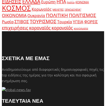
ΕΛΛΑΔΑ
ΕΙΔΗΣΕΙΣ
ΗΠΑ
Ευρώπη
ΚΟΙΝΩΝΙΑ
Ιταλία
ΚΟΣΜΟΣ
Κορωνοϊός
ΜΕΛΕΤΕΣ
ΞΕΝΟΔΟΧΕΙΑ"
ΠΟΛΙΤΙΚΗ
ΠΟΛΙΤΙΣΜΟΣ
ΟΙΚΟΝΟΜΙΑ
Ουκρανία
ΤΟΥΡΙΣΜΟΣ
Ρωσία
ΣΤΙΒΟΣ
ΥΓΕΙΑ
Τουρκία
ΦΟΡΕΙΣ
κοροναϊός
επιχειρήσεις
κορονοϊός
κρούσματα
ΣΧΕΤΙΚΑ ΜΕ ΕΜΑΣ
Αναδημοσιεύουμε από διαφορετικές δημοσιογραφικές πηγές τις
top ειδήσεις της ημέρας για την καλύτερη και πιο σφαιρική
ενημέρωση σας.
ΤΕΛΕΥΤΑΙΑ ΝΕΑ