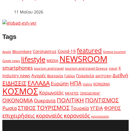
11 Μαΐου 2026
Tags
featured
Covid-19
Coronavirus
Bloomberg
Apple
Greece tourism
NEWSROOM
lifestyle
MEDIA
Greek news
smartphones
X
tourism and travel
tourism and travel Greece
travel
Διεθνή
Αγορές
Industry news
Γερμανία
Βρετανία
Γαλλία
ΔΙΑΤΡΟΦΗ
ΕΛΛΑΔΑ
ΕΙΔΗΣΕΙΣ
ΗΠΑ
Ευρώπη
ΚΟΙΝΩΝΙΑ
Ιταλία
ΚΟΣΜΟΣ
Κορωνοϊός
ΜΕΛΕΤΕΣ
ΞΕΝΟΔΟΧΕΙΑ"
ΠΟΛΙΤΙΚΗ
ΠΟΛΙΤΙΣΜΟΣ
ΟΙΚΟΝΟΜΙΑ
Ουκρανία
ΤΟΥΡΙΣΜΟΣ
Ρωσία
ΣΤΙΒΟΣ
ΥΓΕΙΑ
Τουρκία
ΦΟΡΕΙΣ
κοροναϊός
επιχειρήσεις
κορονοϊός
κρούσματα