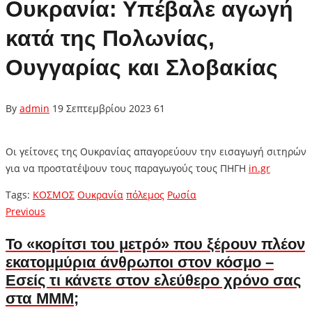
Ουκρανία: Υπέβαλε αγωγή
κατά της Πολωνίας,
Ουγγαρίας και Σλοβακίας
By
admin
19 Σεπτεμβρίου 2023
61
Οι γείτονες της Ουκρανίας απαγορεύουν την εισαγωγή σιτηρών
για να προστατέψουν τους παραγωγούς τους ΠΗΓΗ
in.gr
Tags:
ΚΟΣΜΟΣ
Ουκρανία
πόλεμος
Ρωσία
Πλοήγηση
Previous
Previous
post:
άρθρων
Το «κορίτσι του μετρό» που ξέρουν πλέον
εκατομμύρια άνθρωποι στον κόσμο –
Εσείς τι κάνετε στον ελεύθερο χρόνο σας
στα ΜΜM;