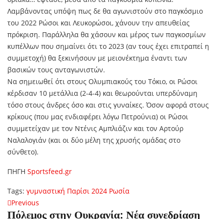
Λαμβάνοντας υπόψη πως δε θα αγωνιστούν στο παγκόσμιο
του 2022 Ρώσοι και Λευκορώσοι, χάνουν την απευθείας
πρόκριση. Παράλληλα θα χάσουν και μέρος των παγκοσμίων
κυπέλλων που σημαίνει ότι το 2023 (αν τους έχει επιτραπεί η
συμμετοχή) θα ξεκινήσουν με μειονέκτημα έναντι των
βασικών τους ανταγωνιστών.
Να σημειωθεί ότι στους Ολυμπιακούς του Τόκιο, οι Ρώσοι
κέρδισαν 10 μετάλλια (2-4-4) και θεωρούνται υπερδύναμη
τόσο στους άνδρες όσο και στις γυναίκες. Όσον αφορά στους
κρίκους (που μας ενδιαφέρει λόγω Πετρούνια) οι Ρώσοι
συμμετείχαν με τον Ντένις Αμπλιάζιν και τον Αρτούρ
Ναλαλογιάν (και οι δύο μέλη της χρυσής ομάδας στο
σύνθετο).
ΠΗΓΗ
Sportsfeed.gr
Tags:
γυμναστική
Παρίσι 2024
Ρωσία
Πλοήγηση
Previous
Previous
Πόλεμος στην Ουκρανία: Νέα συνεδρίαση
post: