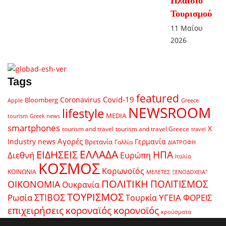
Πλαίσιο
Τουρισμού
11 Μαΐου
2026
Tags
featured
Covid-19
Coronavirus
Bloomberg
Apple
Greece
NEWSROOM
lifestyle
MEDIA
tourism
Greek news
smartphones
X
tourism and travel
tourism and travel Greece
travel
Αγορές
Industry news
Γερμανία
Βρετανία
Γαλλία
ΔΙΑΤΡΟΦΗ
ΕΛΛΑΔΑ
ΕΙΔΗΣΕΙΣ
ΗΠΑ
Διεθνή
Ευρώπη
Ιταλία
ΚΟΣΜΟΣ
Κορωνοϊός
ΚΟΙΝΩΝΙΑ
ΜΕΛΕΤΕΣ
ΞΕΝΟΔΟΧΕΙΑ"
ΠΟΛΙΤΙΚΗ
ΠΟΛΙΤΙΣΜΟΣ
ΟΙΚΟΝΟΜΙΑ
Ουκρανία
ΤΟΥΡΙΣΜΟΣ
Ρωσία
ΣΤΙΒΟΣ
ΥΓΕΙΑ
Τουρκία
ΦΟΡΕΙΣ
κοροναϊός
επιχειρήσεις
κορονοϊός
κρούσματα