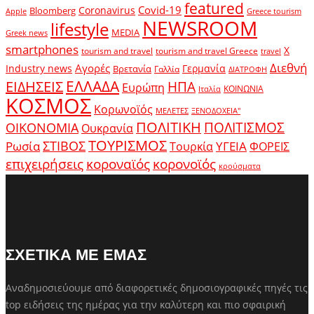
featured
Covid-19
Coronavirus
Bloomberg
Apple
Greece tourism
NEWSROOM
lifestyle
MEDIA
Greek news
smartphones
X
tourism and travel
tourism and travel Greece
travel
Διεθνή
Αγορές
Industry news
Γερμανία
Βρετανία
Γαλλία
ΔΙΑΤΡΟΦΗ
ΕΛΛΑΔΑ
ΕΙΔΗΣΕΙΣ
ΗΠΑ
Ευρώπη
ΚΟΙΝΩΝΙΑ
Ιταλία
ΚΟΣΜΟΣ
Κορωνοϊός
ΜΕΛΕΤΕΣ
ΞΕΝΟΔΟΧΕΙΑ"
ΠΟΛΙΤΙΚΗ
ΠΟΛΙΤΙΣΜΟΣ
ΟΙΚΟΝΟΜΙΑ
Ουκρανία
ΤΟΥΡΙΣΜΟΣ
Ρωσία
ΣΤΙΒΟΣ
ΥΓΕΙΑ
Τουρκία
ΦΟΡΕΙΣ
κοροναϊός
επιχειρήσεις
κορονοϊός
κρούσματα
ΣΧΕΤΙΚΑ ΜΕ ΕΜΑΣ
Αναδημοσιεύουμε από διαφορετικές δημοσιογραφικές πηγές τις
top ειδήσεις της ημέρας για την καλύτερη και πιο σφαιρική