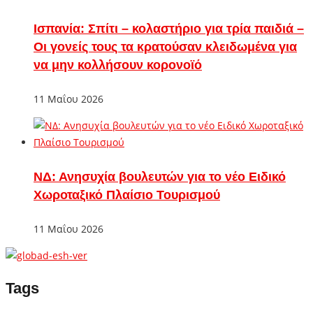
Ισπανία: Σπίτι – κολαστήριο για τρία παιδιά –
Οι γονείς τους τα κρατούσαν κλειδωμένα για
να μην κολλήσουν κορονοϊό
11 Μαΐου 2026
ΝΔ: Ανησυχία βουλευτών για το νέο Ειδικό
Χωροταξικό Πλαίσιο Τουρισμού
11 Μαΐου 2026
Tags