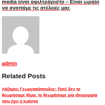
media είναι αφιλτράριστο – Είναι ωραίο
να αγαπάμε τις ατέλειές μας
admin
Related Posts
Λάζαρος Γεωργακόπουλος: Ποτέ δεν το
θεωρήσαμε θέμα, το θεωρήσαμε μία ιδιομορφία
που έχει η Ιωάννα