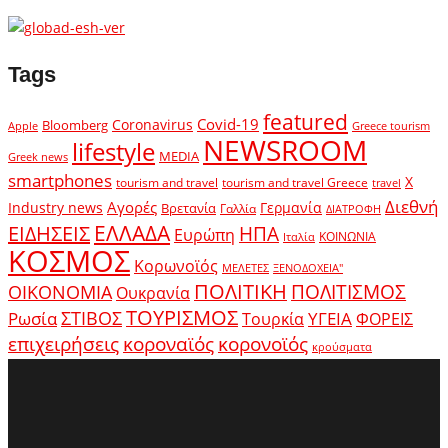
Tags
featured
Covid-19
Coronavirus
Bloomberg
Apple
Greece tourism
NEWSROOM
lifestyle
MEDIA
Greek news
smartphones
X
tourism and travel
tourism and travel Greece
travel
Διεθνή
Αγορές
Industry news
Γερμανία
Βρετανία
Γαλλία
ΔΙΑΤΡΟΦΗ
ΕΛΛΑΔΑ
ΕΙΔΗΣΕΙΣ
ΗΠΑ
Ευρώπη
ΚΟΙΝΩΝΙΑ
Ιταλία
ΚΟΣΜΟΣ
Κορωνοϊός
ΜΕΛΕΤΕΣ
ΞΕΝΟΔΟΧΕΙΑ"
ΠΟΛΙΤΙΚΗ
ΠΟΛΙΤΙΣΜΟΣ
ΟΙΚΟΝΟΜΙΑ
Ουκρανία
ΤΟΥΡΙΣΜΟΣ
Ρωσία
ΣΤΙΒΟΣ
ΥΓΕΙΑ
Τουρκία
ΦΟΡΕΙΣ
κοροναϊός
επιχειρήσεις
κορονοϊός
κρούσματα