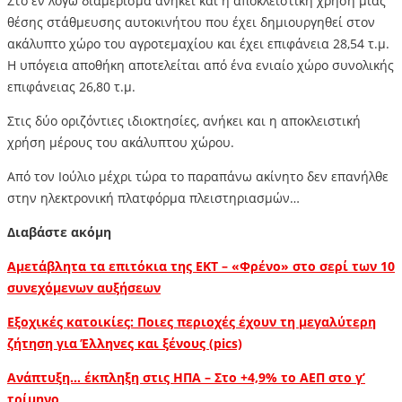
Στο εν λόγω διαμέρισμα ανήκει και η αποκλειστική χρήση μιας
θέσης στάθμευσης αυτοκινήτου που έχει δημιουργηθεί στον
ακάλυπτο χώρο του αγροτεμαχίου και έχει επιφάνεια 28,54 τ.μ.
Η υπόγεια αποθήκη αποτελείται από ένα ενιαίο χώρο συνολικής
επιφάνειας 26,80 τ.μ.
Στις δύο οριζόντιες ιδιοκτησίες, ανήκει και η αποκλειστική
χρήση μέρους του ακάλυπτου χώρου.
Από τον Ιούλιο μέχρι τώρα το παραπάνω ακίνητο δεν επανήλθε
στην ηλεκτρονική πλατφόρμα πλειστηριασμών…
Διαβάστε ακόμη
Αμετάβλητα τα επιτόκια της ΕΚΤ – «Φρένο» στο σερί των 10
συνεχόμενων αυξήσεων
Εξοχικές κατοικίες: Ποιες περιοχές έχουν τη μεγαλύτερη
ζήτηση για Έλληνες και ξένους (pics)
Ανάπτυξη… έκπληξη στις ΗΠΑ – Στο +4,9% το ΑΕΠ στο γ’
τρίμηνο