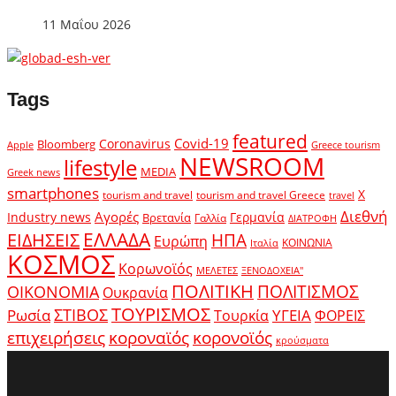
11 Μαΐου 2026
Tags
featured
Covid-19
Coronavirus
Bloomberg
Apple
Greece tourism
NEWSROOM
lifestyle
MEDIA
Greek news
smartphones
X
tourism and travel
tourism and travel Greece
travel
Διεθνή
Αγορές
Industry news
Γερμανία
Βρετανία
Γαλλία
ΔΙΑΤΡΟΦΗ
ΕΛΛΑΔΑ
ΕΙΔΗΣΕΙΣ
ΗΠΑ
Ευρώπη
ΚΟΙΝΩΝΙΑ
Ιταλία
ΚΟΣΜΟΣ
Κορωνοϊός
ΜΕΛΕΤΕΣ
ΞΕΝΟΔΟΧΕΙΑ"
ΠΟΛΙΤΙΚΗ
ΠΟΛΙΤΙΣΜΟΣ
ΟΙΚΟΝΟΜΙΑ
Ουκρανία
ΤΟΥΡΙΣΜΟΣ
Ρωσία
ΣΤΙΒΟΣ
ΥΓΕΙΑ
Τουρκία
ΦΟΡΕΙΣ
κοροναϊός
επιχειρήσεις
κορονοϊός
κρούσματα