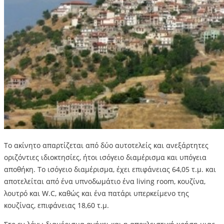
Το ακίνητο απαρτίζεται από δύο αυτοτελείς και ανεξάρτητες
οριζόντιες ιδιοκτησίες, ήτοι ισόγειο διαμέρισμα και υπόγεια
αποθήκη. Το ισόγειο διαμέρισμα, έχει επιφάνειας 64,05 τ.μ. και
αποτελείται από ένα υπνοδωμάτιο ένα living room, κουζίνα,
λουτρό και W.C, καθώς και ένα πατάρι υπερκείμενο της
κουζίνας, επιφάνειας 18,60 τ.μ.